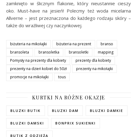
zamknięto w ślicznym flakonie, który nieustannie cieszy
oko. Must-have na jesień! Polecmy też woda micelarna
Allverne – jest przeznaczona do każdego rodzaju skóry –
także do wrażliwej czy naczynkowej.
biżuteria na mikołajki
biżuteria na prezent
branso
bransoleta
bransoletka
bransoletki
mapping
Pomysły na prezenty dla kobiety
prezenty dla kobiety
prezenty na dzień kobiet do 50zł
prezenty na mikołajki
promocje na mikołajki
tous
KURTKI NA RÓŻNE OKAZJE
BLUZKI BUTIK
BLUZKI DAM
BLUZKI DAMKIE
BLUZKI DAMSKI
BONPRIX SUKIENKI
BUTIK Z ODZIEŻĄ