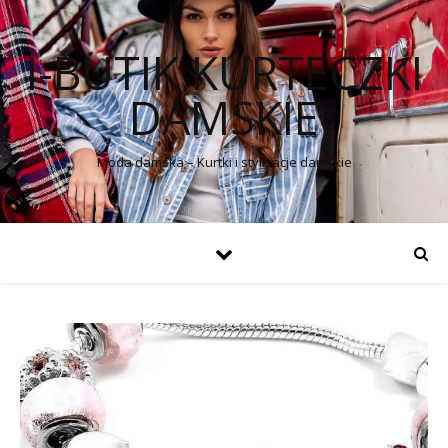
I-BUTIK KURTECZKI
DAMSKIE
Moda damska – Kurtki i stylizacje damskie