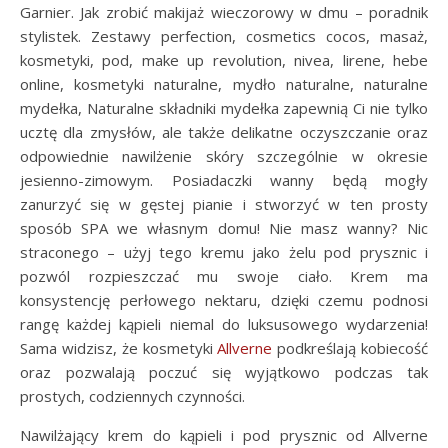
Garnier. Jak zrobić makijaż wieczorowy w dmu – poradnik
stylistek. Zestawy perfection, cosmetics cocos, masaż,
kosmetyki, pod, make up revolution, nivea, lirene, hebe
online, kosmetyki naturalne, mydło naturalne, naturalne
mydełka, Naturalne składniki mydełka zapewnią Ci nie tylko
ucztę dla zmysłów, ale także delikatne oczyszczanie oraz
odpowiednie nawilżenie skóry szczególnie w okresie
jesienno-zimowym. Posiadaczki wanny będą mogły
zanurzyć się w gęstej pianie i stworzyć w ten prosty
sposób SPA we własnym domu! Nie masz wanny? Nic
straconego – użyj tego kremu jako żelu pod prysznic i
pozwól rozpieszczać mu swoje ciało. Krem ma
konsystencję perłowego nektaru, dzięki czemu podnosi
rangę każdej kąpieli niemal do luksusowego wydarzenia!
Sama widzisz, że kosmetyki
Allverne
podkreślają kobiecość
oraz pozwalają poczuć się wyjątkowo podczas tak
prostych, codziennych czynności.
Nawilżający krem do kąpieli i pod prysznic od Allverne