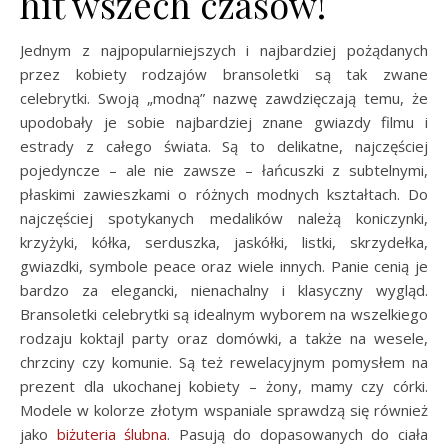
hit wszech czasów!
Jednym z najpopularniejszych i najbardziej pożądanych
przez kobiety rodzajów bransoletki są tak zwane
celebrytki. Swoją „modną” nazwę zawdzięczają temu, że
upodobały je sobie najbardziej znane gwiazdy filmu i
estrady z całego świata. Są to delikatne, najczęściej
pojedyncze – ale nie zawsze – łańcuszki z subtelnymi,
płaskimi zawieszkami o różnych modnych kształtach. Do
najczęściej spotykanych medalików należą koniczynki,
krzyżyki, kółka, serduszka, jaskółki, listki, skrzydełka,
gwiazdki, symbole peace oraz wiele innych. Panie cenią je
bardzo za elegancki, nienachalny i klasyczny wygląd.
Bransoletki celebrytki są idealnym wyborem na wszelkiego
rodzaju koktajl party oraz domówki, a także na wesele,
chrzciny czy komunie. Są też rewelacyjnym pomysłem na
prezent dla ukochanej kobiety – żony, mamy czy córki.
Modele w kolorze złotym wspaniale sprawdzą się również
jako
biżuteria ślubna
. Pasują do dopasowanych do ciała