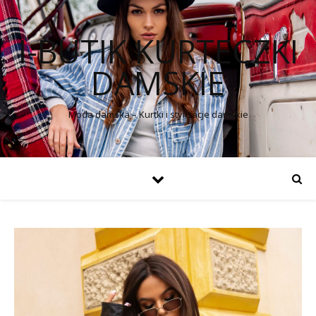
I-BUTIK KURTECZKI
DAMSKIE
Moda damska – Kurtki i stylizacje damskie