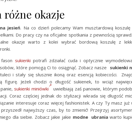
 różne okazje
na jesień
. Na co dzień polecamy Wam musztardową koszulę
ełkami. Do pracy czy na oficjalne spotkania z pewnością sprawd
jalne okazje warto z kolei wybrać bordową koszulę z lek
ronki.
y fason
sukienki
potrafi zdziałać cuda i optycznie wymodelow
sposobów, które pomogą Ci to osiągnąć. Zobacz nasze
sukienki 
uleci i stały się słusznie ikoną oraz esencją kobiecości. Znaj
 figurę. Jeżeli chodzi o długość sukienek, to wciąż najwięc
 panie,
sukienki miniówki
uwielbiają zaś panowie, którym podo
acji. Coraz częściej jednak do stylizacji wkrada się długość mid
iązanie interesuje coraz więcej fashionistek. A czy Ty masz już
uż przyszedł najwyższy czas, by to zmienić! Przejrzyj asortyme
iego dla siebie. Zobacz jakie jakie
modne ubrania
warto kupi