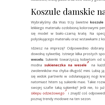
Koszule damskie na
Wybrałyśmy dla Was trzy świetne
koszule 
lekkiego materiału ozdobioną kolorowymi per
się model w biało-czarną kratę. Na spec
połyskującego materiału oraz wstawkami z ko
Idziesz na imprezę? Odpowiednio dobran
dowolną sylwetkę. Istnieje kilka prostych 
weselu
. Sukienki towarzyszą kobietom od st
modna
sukieneczka na wesele
na każdą
zwolenników ma chyba długość mini. Lubią ją
się widok partnerki w odsłaniającej nogi kre
natomiast hitem są sukienki maxi. Takie rozw
swojej szafie taką sukienkę? Jeśli nie, to j
sklepu odzieżowego
i znajdź coś odpowiedn
poznaj trendy modowe na ten sezon.