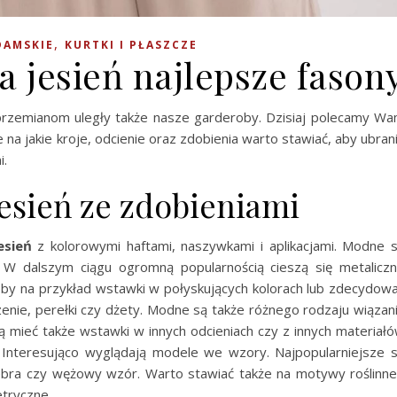
,
DAMSKIE
KURTKI I PŁASZCZE
 jesień najlepsze fason
 przemianom uległy także nasze garderoby. Dzisiaj polecamy W
na jakie kroje, odcienie oraz zdobienia warto stawiać, aby ubran
i.
esień ze zdobieniami
esień
z kolorowymi haftami, naszywkami i aplikacjami. Modne 
 W dalszym ciągu ogromną popularnością cieszą się metalicz
oby na przykład wstawki w połyskujących kolorach lub zdecydow
zenie, perełki czy dżety. Modne są także różnego rodzaju wiązan
mieć także wstawki w innych odcieniach czy z innych materiał
i. Interesująco wyglądają modele we wzory. Najpopularniejsze 
zebra czy wężowy wzór. Warto stawiać także na motywy roślinne
etryczne.