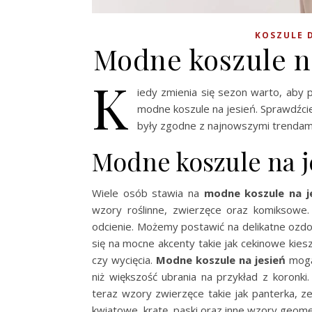
KOSZULE 
Modne koszule na
K
iedy zmienia się sezon warto, aby
modne koszule na jesień. Sprawdźcie 
były zgodne z najnowszymi trendam
Modne koszule na j
Wiele osób stawia na
modne koszule na j
wzory roślinne, zwierzęce oraz komiksowe.
odcienie. Możemy postawić na delikatne ozd
się na mocne akcenty takie jak cekinowe kies
czy wycięcia.
Modne koszule na jesień
mogą 
niż większość ubrania na przykład z koronk
teraz wzory zwierzęce takie jak panterka, 
kwiatowe, kratę, paski oraz inne wzory geom