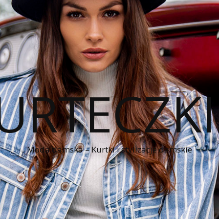
KURTECZK
Moda damska – Kurtki i stylizacje damskie