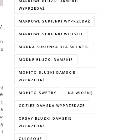
MARKOWE BLUZKI DAMSKIE
WYPRZEDAŻ
y
MARKOWE SUKIENKI WYPRZEDAŻ
MARKOWE SUKIENKI WŁOSKIE
am
MODNA SUKIENKA DLA 50 LATKI
ia
MODNE BLUZKI DAMSKIE
MOHITO BLUZKI DAMSKIE
WYPRZEDAŻ
są
MOHITO SWETRY
NA WIOSNĘ
ne
ać
ODZIEŻ DAMSKA WYPRZEDAŻE
ia
ów
ORSAY BLUZKI DAMSKIE
są
WYPRZEDAŻ
 i
QUIOSQUE