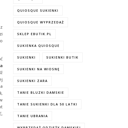
QUIOSQUE SUKIENKI
QUIOSQUE WYPRZEDAŻ
 z
zi
SKLEP EBUTIK.PL
ko
SUKIENKA QUIOSQUE
SUKIENKI
SUKIENKI BUTIK
ać
na
SUKIENKI NA WIOSNĘ
dź
ej
SUKIENKI ZARA
ba
i,
TANIE BLUZKI DAMSKIE
 w
TANIE SUKIENKI DLA 50 LATKI
nt
ć,
TANIE UBRANIA
WYPRZEDAŻ ODZIEŻY DAMSKIEJ