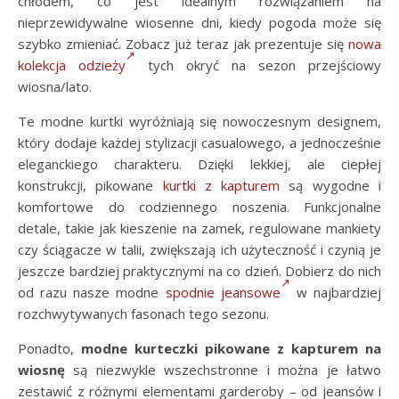
chłodem, co jest idealnym rozwiązaniem na
nieprzewidywalne wiosenne dni, kiedy pogoda może się
szybko zmieniać. Zobacz już teraz jak prezentuje się
nowa
kolekcja odzieży
tych okryć na sezon przejściowy
wiosna/lato.
Te modne kurtki wyróżniają się nowoczesnym designem,
który dodaje każdej stylizacji casualowego, a jednocześnie
eleganckiego charakteru. Dzięki lekkiej, ale ciepłej
konstrukcji, pikowane
kurtki z kapturem
są wygodne i
komfortowe do codziennego noszenia. Funkcjonalne
detale, takie jak kieszenie na zamek, regulowane mankiety
czy ściągacze w talii, zwiększają ich użyteczność i czynią je
jeszcze bardziej praktycznymi na co dzień. Dobierz do nich
od razu nasze modne
spodnie jeansowe
w najbardziej
rozchwytywanych fasonach tego sezonu.
Ponadto,
modne kurteczki pikowane z kapturem na
wiosnę
są niezwykle wszechstronne i można je łatwo
zestawić z różnymi elementami garderoby – od jeansów i