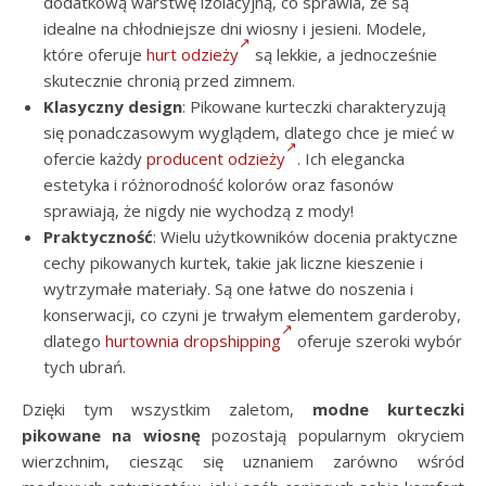
dodatkową warstwę izolacyjną, co sprawia, że są
idealne na chłodniejsze dni wiosny i jesieni. Modele,
które oferuje
hurt odzieży
są lekkie, a jednocześnie
skutecznie chronią przed zimnem.
Klasyczny design
: Pikowane kurteczki charakteryzują
się ponadczasowym wyglądem, dlatego chce je mieć w
ofercie każdy
producent odzieży
. Ich elegancka
estetyka i różnorodność kolorów oraz fasonów
sprawiają, że nigdy nie wychodzą z mody!
Praktyczność
: Wielu użytkowników docenia praktyczne
cechy pikowanych kurtek, takie jak liczne kieszenie i
wytrzymałe materiały. Są one łatwe do noszenia i
konserwacji, co czyni je trwałym elementem garderoby,
dlatego
hurtownia dropshipping
oferuje szeroki wybór
tych ubrań.
Dzięki tym wszystkim zaletom,
modne kurteczki
pikowane na wiosnę
pozostają popularnym okryciem
wierzchnim, ciesząc się uznaniem zarówno wśród