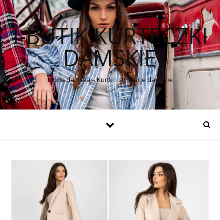
I-BUTIK KURTECZKI
DAMSKIE
Moda damska – Kurtki i stylizacje damskie