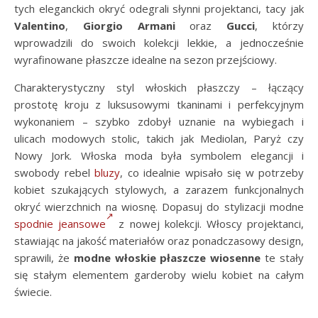
tych eleganckich okryć odegrali słynni projektanci, tacy jak
Valentino
,
Giorgio Armani
oraz
Gucci
, którzy
wprowadzili do swoich kolekcji lekkie, a jednocześnie
wyrafinowane płaszcze idealne na sezon przejściowy.
Charakterystyczny styl włoskich płaszczy – łączący
prostotę kroju z luksusowymi tkaninami i perfekcyjnym
wykonaniem – szybko zdobył uznanie na wybiegach i
ulicach modowych stolic, takich jak Mediolan, Paryż czy
Nowy Jork. Włoska moda była symbolem elegancji i
swobody rebel
bluzy
, co idealnie wpisało się w potrzeby
kobiet szukających stylowych, a zarazem funkcjonalnych
okryć wierzchnich na wiosnę. Dopasuj do stylizacji modne
spodnie jeansowe
z nowej kolekcji. Włoscy projektanci,
stawiając na jakość materiałów oraz ponadczasowy design,
sprawili, że
modne włoskie płaszcze wiosenne
te stały
się stałym elementem garderoby wielu kobiet na całym
świecie.