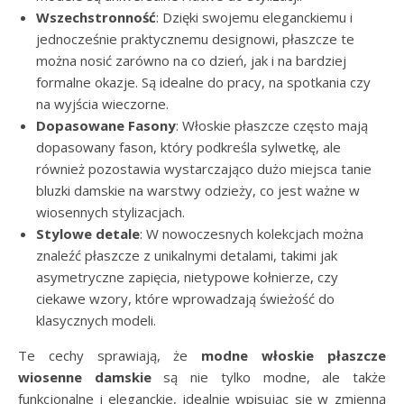
Wszechstronność
: Dzięki swojemu eleganckiemu i
jednocześnie praktycznemu designowi, płaszcze te
można nosić zarówno na co dzień, jak i na bardziej
formalne okazje. Są idealne do pracy, na spotkania czy
na wyjścia wieczorne.
Dopasowane Fasony
: Włoskie płaszcze często mają
dopasowany fason, który podkreśla sylwetkę, ale
również pozostawia wystarczająco dużo miejsca tanie
bluzki damskie na warstwy odzieży, co jest ważne w
wiosennych stylizacjach.
Stylowe detale
: W nowoczesnych kolekcjach można
znaleźć płaszcze z unikalnymi detalami, takimi jak
asymetryczne zapięcia, nietypowe kołnierze, czy
ciekawe wzory, które wprowadzają świeżość do
klasycznych modeli.
Te cechy sprawiają, że
modne włoskie płaszcze
wiosenne damskie
są nie tylko modne, ale także
funkcjonalne i eleganckie, idealnie wpisując się w zmienną