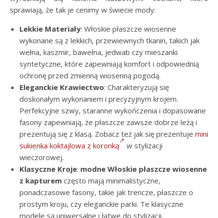
sprawiają, że tak je cenimy w świecie mody:
Lekkie Materiały
: Włoskie płaszcze wiosenne
wykonane są z lekkich, przewiewnych tkanin, takich jak
wełna, kaszmir, bawełna, jedwab czy mieszanki
syntetyczne, które zapewniają komfort i odpowiednią
ochronę przed zmienną wiosenną pogodą.
Eleganckie Krawiectwo
: Charakteryzują się
doskonałym wykonaniem i precyzyjnym krojem.
Perfekcyjne szwy, staranne wykończenia i dopasowane
fasony zapewniają, że płaszcze zawsze dobrze leżą i
prezentują się z klasą. Zobacz też jak się prezentuje
mini
sukienka koktajlowa z koronką
w stylizacji
wieczorowej.
Klasyczne Kroje
:
modne Włoskie płaszcze wiosenne
z kapturem
często mają minimalistyczne,
ponadczasowe fasony, takie jak trencze, płaszcze o
prostym kroju, czy eleganckie parki. Te klasyczne
modele są uniwersalne i łatwe do stylizacji.