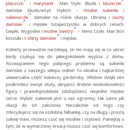
płaszcze
i
marynarki
Man Style. Bluzki i
bluzeczki
damskie bluzki.net.pl. Stylists –
modne sukienki
i
sukieneczki
damskie na różne okazje. Ubrania i
ciuchy
damskie
i męskie tutajwszystko w dobrych cenach.
Ciepłe, Wygodne i
modne Swetry
– Mens Code. Man Box
koszulki i
t shirty damskie
i męskie.
Kobiety przeważnie narzekają, że nie mają się w co ubrać
kiedy szykują się do jakiegokolwiek wyjścia z domu.
Rozwiązaniem tego palącego problemu są sukienki
damskie z naszego sklepu online! To idealna i najbardziej
uniwersalna część kobiecej garderoby. Właśnie dzięki nim
podkreślisz swoje atuty, ukryjesz drobne niedoskonałości
figury i prawdopodobnie zdobędziesz niejedno męskie
serce. Wybór sukienek jest u nas ogromny, tak samo jak
okazji do ich założenia. Niezależnie od tego czy
zdecydujesz się na ozdobną falbankę, czy na długą i prostą
suknię maxi, możesz czuć się modnie i stylowo. Pamiętaj o
tym, że w wymarzonej kreacji musisz czuć się komfortowo.