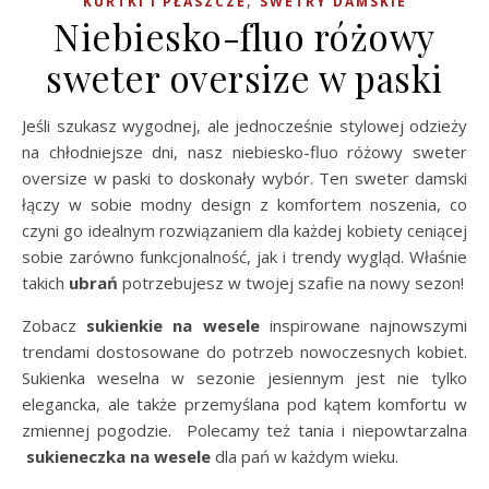
,
KURTKI I PŁASZCZE
SWETRY DAMSKIE
Niebiesko-fluo różowy
sweter oversize w paski
Jeśli szukasz wygodnej, ale jednocześnie stylowej odzieży
na chłodniejsze dni, nasz niebiesko-fluo różowy sweter
oversize w paski to doskonały wybór. Ten sweter damski
łączy w sobie modny design z komfortem noszenia, co
czyni go idealnym rozwiązaniem dla każdej kobiety ceniącej
sobie zarówno funkcjonalność, jak i trendy wygląd. Właśnie
takich
ubrań
potrzebujesz w twojej szafie na nowy sezon!
Zobacz
sukienkie na wesele
inspirowane najnowszymi
trendami dostosowane do potrzeb nowoczesnych kobiet.
Sukienka weselna w sezonie jesiennym jest nie tylko
elegancka, ale także przemyślana pod kątem komfortu w
zmiennej pogodzie. Polecamy też tania i niepowtarzalna
sukieneczka na wesele
dla pań w każdym wieku.