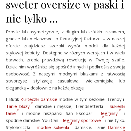
sweter oversize w paski i
nie tylko …
Proste lub asymetryczne, z długim lub krótkim rękawem,
gładkie lub melanżowe, o fantazyjnej fakturze – w naszej
ofercie znajdziesz szeroki wybór modeli dla każdej
stylowej kobiety. Dostępne w różnych wersjach i w wielu
barwach, zrobią prawdziwą rewolucję w Twojej szafie.
Dzięki nim wyróżnisz się spośród innych i podkreślisz swoją
osobowość. Z naszymi modnymi bluzkami z łatwością
stworzysz stylizację casualową, wielkomiejską lub
elegancką – dosłownie na każdą okazję
I-Butik
Kurteczki damskie
modne w tym sezonie. Trendy i
Tanie bluzy
damskie i męskie, Trendsetterki –
Sukienki
tanie
i modne hiszpanki. San Escobar –
legginsy
i
spodnie damskie. You Can –
legginsy sportowe
i nie tylko.
Styloholiczki –
modne sukienki
damskie. Tanie
Damskie