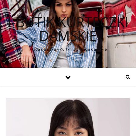
I-BUTIK KURTECZKI
DAMSKIE
Moda damska – Kurtki i stylizacje damskie