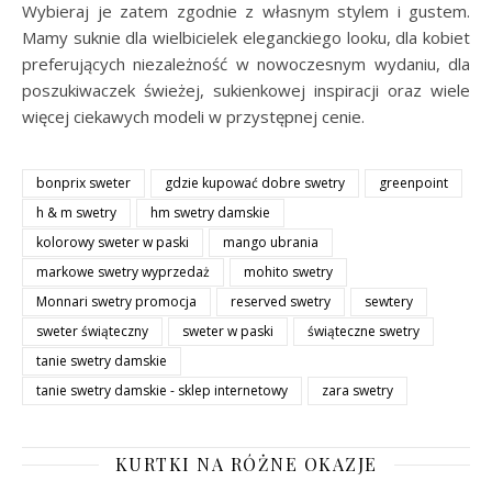
Wybieraj je zatem zgodnie z własnym stylem i gustem.
Mamy suknie dla wielbicielek eleganckiego looku, dla kobiet
preferujących niezależność w nowoczesnym wydaniu, dla
poszukiwaczek świeżej, sukienkowej inspiracji oraz wiele
więcej ciekawych modeli w przystępnej cenie.
bonprix sweter
gdzie kupować dobre swetry
greenpoint
h & m swetry
hm swetry damskie
kolorowy sweter w paski
mango ubrania
markowe swetry wyprzedaż
mohito swetry
Monnari swetry promocja
reserved swetry
sewtery
sweter świąteczny
sweter w paski
świąteczne swetry
tanie swetry damskie
tanie swetry damskie - sklep internetowy
zara swetry
KURTKI NA RÓŻNE OKAZJE