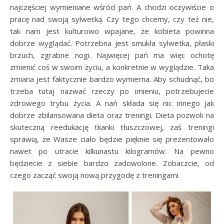
najczęściej wymieniane wśród pań. A chodzi oczywiście o
pracę nad swoją sylwetką. Czy tego chcemy, czy też nie,
tak nam jest kulturowo wpajane, że kobieta powinna
dobrze wyglądać. Potrzebna jest smukła sylwetka, płaski
brzuch, zgrabne nogi. Najwięcej pań ma więc ochotę
zmienić coś w swoim życiu, a konkretnie w wyglądzie. Taka
zmiana jest faktycznie bardzo wymierna. Aby schudnąć, bo
trzeba tutaj nazwać rzeczy po imieniu, potrzebujecie
zdrowego trybu życia. A nań składa się nic innego jak
dobrze zbilansowana dieta oraz treningi. Dieta pozwoli na
skuteczną reedukację tkanki tłuszczowej, zaś treningi
sprawią, że Wasze ciało będzie pięknie się prezentowało
nawet po utracie kilkunastu kilogramów. Na pewno
będziecie z siebie bardzo zadowolone. Zobaczcie, od
czego zacząć swoją nową przygodę z treningami.