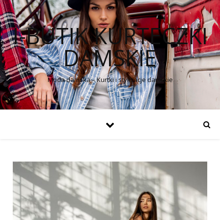
I-BUTIK KURTECZKI
DAMSKIE
Moda damska – Kurtki i stylizacje damskie