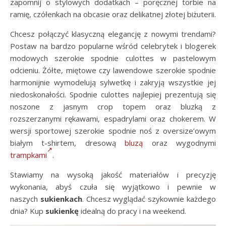
zapomnij o stylowych dodatkach – poręcznej torbie na
ramię, czółenkach na obcasie oraz delikatnej złotej biżuterii.
Chcesz połączyć klasyczną elegancję z nowymi trendami?
Postaw na bardzo popularne wśród celebrytek i blogerek
modowych szerokie spodnie culottes w pastelowym
odcieniu. Żółte, miętowe czy lawendowe szerokie spodnie
harmonijnie wymodelują sylwetkę i zakryją wszystkie jej
niedoskonałości. Spodnie culottes najlepiej prezentują się
noszone z jasnym crop topem oraz bluzką z
rozszerzanymi rękawami, espadrylami oraz chokerem. W
wersji sportowej szerokie spodnie noś z oversize’owym
białym t-shirtem, dresową
bluzą
oraz wygodnymi
trampkami
.
Stawiamy na wysoką jakość materiałów i precyzję
wykonania, abyś czuła się wyjątkowo i pewnie w
naszych
sukienkach
. Chcesz wyglądać szykownie każdego
dnia? Kup
sukienkę
idealną do pracy i na weekend.