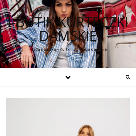
I-BUTIK KURTECZKI
DAMSKIE
Moda damska – Kurtki i stylizacje damskie