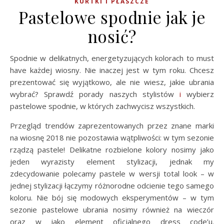
KURTKI I PŁASZCZE
Pastelowe spodnie jak je
nosić?
Spodnie w delikatnych, energetyzujących kolorach to must
have każdej wiosny. Nie inaczej jest w tym roku. Chcesz
prezentować się wyjątkowo, ale nie wiesz, jakie ubrania
wybrać? Sprawdź porady naszych stylistów
i
wybierz
pastelowe spodnie, w których zachwycisz wszystkich.
Przegląd trendów zaprezentowanych przez znane marki
na wiosnę 2018 nie pozostawia wątpliwości: w tym sezonie
rządzą pastele! Delikatne rozbielone kolory nosimy jako
jeden wyrazisty element stylizacji, jednak my
zdecydowanie polecamy pastele w wersji total look – w
jednej stylizacji łączymy różnorodne odcienie tego samego
koloru. Nie bój się modowych eksperymentów – w tym
sezonie pastelowe ubrania nosimy również na wieczór
oraz w jako element oficjalnego dress code’u.