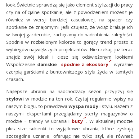
look. Świetnie sprawdzą się jako element stylizacji do pracy
czy na oficjalne spotkanie, ale z powodzeniem możesz je
również w wersji bardziej casualowej, na spacer czy
spotkanie ze znajomymi. Jeśli czujesz, że wciąż brakuje ich
w twojej garderobie, zachęcamy do nadrobienia zaległości.
Spodnie w rozbielonym kolorze to gorący trend prosto z
wybiegów największych projektantów. Nie czekaj, już teraz
znajdź swój ideał i ciesz się odświeżonym lookiem!
Współczesne
damskie
spodnie z ekoskóry
wyraźnie
czerpią garściami z buntowniczego stylu życia w tamtych
czasach.
Najlepsze ubrania na nadchodzący sezon przyjrzyj się
stylowi
w modzie na ten rok. Czytaj regularnie wpisy na
naszym blogu, to prawdziwa
wyspa mody
i stylu. Razem z
naszymi ekspertami przeglądamy sterty magazynów o
modzie – trendy w ubrania i
buty
. W aktualnej modzie
plus size sukienki to wyjątkowe ubrania, które zyskują
szczególne uznanie, oferując nie tylko styl, ale również