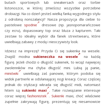
butach sportowych lub sneakersach oraz torbie
listonoszce, w której zmieścisz wszystkie potrzebne
drobiazgi. Na co dzień jesteś wielką fanką wygodnego stylu
z odrobiną nonszalancji? Nasza propozycja dla ciebie to
pastelowe
spodnie
dresowe (np. jasnopomarańczowe
czy ecru), dopasowany top oraz bluza z kapturem. Taki
zestaw to idealny wybór dla fanek streetwearu, które
uwielbiają zabawy z modą i nieoczywisty look.
Idziesz na imprezę? Przyda Ci się sukienka na wesele.
Znajdź modna
sukieneczka na wesele
na każdą
figurę. Jeżeli chodzi o długość sukienek, to wciąż najwięcej
zwolenników ma chyba długość mini. Lubią ją panie,
miniówki
uwielbiają zaś panowie, którym podoba się
widok partnerki w odsłaniającej nogi kreacji. Coraz częściej
jednak do stylizacji wkrada się długość midi, natomiast
hitem są
sukienki maxi
. Takie rozwiązanie interesuje
coraz więcej
fashionistek
.
Sukienki
maxi, choć właściwie
zupełnie zakrywają figurę, prezentują się niesamowicie