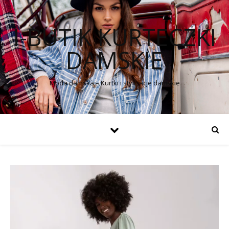
I-BUTIK KURTECZKI
DAMSKIE
Moda damska – Kurtki i stylizacje damskie