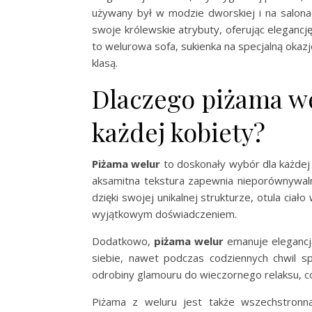
używany był w modzie dworskiej i na salonac
swoje królewskie atrybuty, oferując elegancj
to welurowa sofa, sukienka na specjalną okaz
klasą.
Dlaczego piżama we
każdej kobiety?
Piżama welur
to doskonały wybór dla każdej 
aksamitna tekstura zapewnia nieporównywalny
dzięki swojej unikalnej strukturze, otula cia
wyjątkowym doświadczeniem.
Dodatkowo,
piżama welur
emanuje elegancją
siebie, nawet podczas codziennych chwil s
odrobiny glamouru do wieczornego relaksu, c
Piżama z weluru jest także wszechstronn