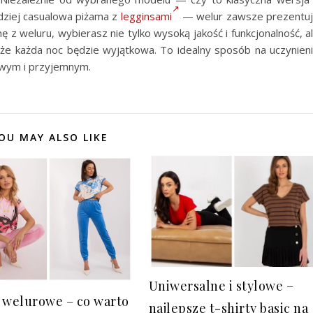
rdziej casualowa piżama z
legginsami
— welur zawsze prezentu
 z weluru, wybierasz nie tylko wysoką jakość i funkcjonalność, a
 że każda noc będzie wyjątkowa. To idealny sposób na uczynien
owym i przyjemnym.
OU MAY ALSO LIKE
Uniwersalne i stylowe –
 welurowe – co warto
najlepsze t-shirty basic na