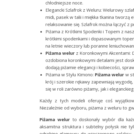
chłodniejsze noce.
Elegancki Szlafrok z Weluru: Welurowy szla
midi, pasek w talii i miękka tkanina tworzą
relaksowanie się. Szlafrok można łączyć z 
Piżama z Krótkimi Spodenki i Topem z nasz
krótkimi spodenkami i dopasowanym topem. 
na letnie wieczory lub poranne leniuchowan
Piżama welur
z Koronkowymi Akcentami: Dl
ozdobiona koronkowymi detalami jest dos
dodają piżamie elegancji i kobiecości, spraw
Piżama w Stylu Kimono:
Piżama welur
w st
krój i szerokie rękawy zapewniają wygodę,
się w roli zarówno piżamy, jak i eleganckieg
Każdy z tych modeli oferuje coś wyjątkow
Niezależnie od wyboru, piżama z weluru to gwa
Piżama welur
to doskonały wybór dla każde
aksamitna struktura i subtelny połysk nie t
odrobinę glamouru do wieczornego relaksu.