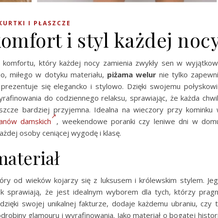
KURTKI I PŁASZCZE
omfort i styl każdej noc
komfortu, który każdej nocy zamienia zwykły sen w wyjątko
o, miłego w dotyku materiału,
piżama welur
nie tylko zapewn
prezentuje się elegancko i stylowo. Dzięki swojemu połyskowi
yrafinowania do codziennego relaksu, sprawiając, że każda chwi
zcze bardziej przyjemna. Idealna na wieczory przy kominku
ganów damskich
, weekendowe poranki czy leniwe dni w dom
żdej osoby ceniącej wygodę i klasę.
materiał
tóry od wieków kojarzy się z luksusem i królewskim stylem. Je
ysk sprawiają, że jest idealnym wyborem dla tych, którzy prag
zięki swojej unikalnej fakturze, dodaje każdemu ubraniu, czy 
drobiny glamouru i wyrafinowania. Jako materiał o bogatej histori