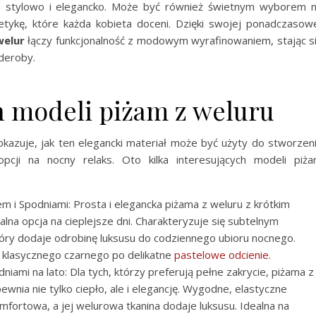
da stylowo i elegancko. Może być również świetnym wyborem 
etykę, które każda kobieta doceni. Dzięki swojej ponadczasow
welur
łączy funkcjonalność z modowym wyrafinowaniem, stając s
deroby.
h modeli piżam z weluru
kazuje, jak ten elegancki materiał może być użyty do stworzen
pcji na nocny relaks. Oto kilka interesujących modeli piż
 i Spodniami: Prosta i elegancka piżama z weluru z krótkim
na opcja na cieplejsze dni. Charakteryzuje się subtelnym
tóry dodaje odrobinę luksusu do codziennego ubioru nocnego.
 klasycznego czarnego po delikatne
pastelowe odcienie
.
ami na lato: Dla tych, którzy preferują pełne zakrycie, piżama z
nia nie tylko ciepło, ale i elegancję. Wygodne, elastyczne
omfortowa, a jej welurowa tkanina dodaje luksusu. Idealna na