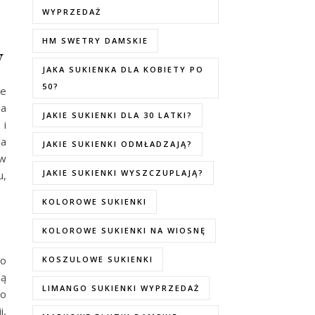
WYPRZEDAŻ
HM SWETRY DAMSKIE
y
JAKA SUKIENKA DLA KOBIETY PO
50?
we
ia
JAKIE SUKIENKI DLA 30 LATKI?
 i
la
JAKIE SUKIENKI ODMŁADZAJĄ?
 w
JAKIE SUKIENKI WYSZCZUPLAJĄ?
u,
KOLOROWE SUKIENKI
KOLOROWE SUKIENKI NA WIOSNĘ
go
KOSZULOWE SUKIENKI
ną
LIMANGO SUKIENKI WYPRZEDAŻ
to
i,