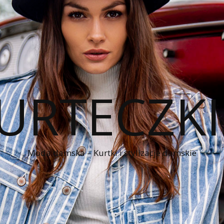
KURTECZK
Moda damska – Kurtki i stylizacje damskie