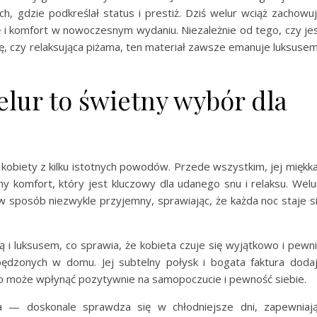
h, gdzie podkreślał status i prestiż. Dziś welur wciąż zachowu
ę i komfort w nowoczesnym wydaniu. Niezależnie od tego, czy je
ję, czy relaksująca piżama, ten materiał zawsze emanuje luksusem
lur to świetny wybór dla
kobiety z kilku istotnych powodów. Przede wszystkim, jej miękka
 komfort, który jest kluczowy dla udanego snu i relaksu. Welu
ło w sposób niezwykle przyjemny, sprawiając, że każda noc staje s
 i luksusem, co sprawia, że kobieta czuje się wyjątkowo i pewn
pędzonych w domu. Jej subtelny połysk i bogata faktura doda
o może wpłynąć pozytywnie na samopoczucie i pewność siebie.
a — doskonale sprawdza się w chłodniejsze dni, zapewniaj