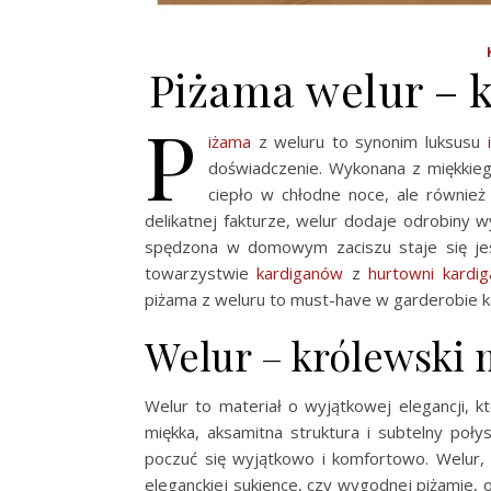
Piżama welur – k
P
iżama
z weluru to synonim luksusu
i
doświadczenie. Wykonana z miękkieg
ciepło w chłodne noce, ale również 
delikatnej fakturze, welur dodaje odrobiny w
spędzona w domowym zaciszu staje się jes
towarzystwie
kardiganów
z
hurtowni kardi
piżama z weluru to must-have w garderobie ka
Welur – królewski 
Welur to materiał o wyjątkowej elegancji, k
miękka, aksamitna struktura i subtelny poł
poczuć się wyjątkowo i komfortowo. Welur, d
eleganckiej sukience, czy wygodnej piżamie, o