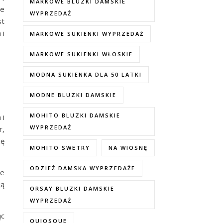
MARKOWE BLUZKI DAMSKIE
je
WYPRZEDAŻ
st
 i
MARKOWE SUKIENKI WYPRZEDAŻ
MARKOWE SUKIENKI WŁOSKIE
MODNA SUKIENKA DLA 50 LATKI
MODNE BLUZKI DAMSKIE
MOHITO BLUZKI DAMSKIE
 i
WYPRZEDAŻ
r,
ię
MOHITO SWETRY
NA WIOSNĘ
ODZIEŻ DAMSKA WYPRZEDAŻE
ie
ją
ORSAY BLUZKI DAMSKIE
WYPRZEDAŻ
ąc
QUIOSQUE