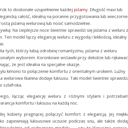
frok to doskonałe uzupełnienie każdej
piżamy
. Długość maxi lub
 elegancką całość, idealną na poranne przygotowania lub wieczorne
prostą piżamą welurową lub nosić samodzielnie.
ywką: Na cieplejsze noce świetnie sprawdzi się piżama z weluru 
Ten model łączy elegancję weluru z wygodą i lekkością, idealny
ie.
a tych, którzy lubią odrobinę romantyzmu, piżama z weluru
konałym wyborem. Koronkowe wstawki przy dekolcie lub rękawac
iając, że jest idealna na specjalne okazje.
ylu kimono to połączenie komfortu z orientalnym urokiem. Luźny
 a welurowa tkanina dodaje luksusu. Taki model świetnie sprawdz
o szlafroka.
ego, łącząc elegancję weluru z różnymi stylami i potrzebam
rancja komfortu i luksusu na każdą noc.
j kobiety pragnącej połączyć komfort z elegancją. Jej miękk
ylko zapewniają luksusowe uczucie podczas snu, ale także doda
 Niezależnie od wybranego modelu — czy to klasyczna wersja