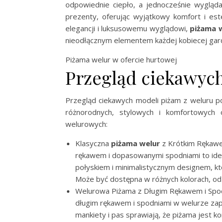
odpowiednie ciepło, a jednocześnie wyglą
prezenty, oferując wyjątkowy komfort i est
elegancji i luksusowemu wyglądowi,
piżama 
nieodłącznym elementem każdej kobiecej gar
Piżama welur w ofercie hurtowej
Przegląd ciekawyc
Przegląd ciekawych modeli piżam z weluru po
różnorodnych, stylowych i komfortowych o
welurowych:
Klasyczna
piżama welur
z Krótkim Rękawem
rękawem i dopasowanymi spodniami to ideal
połyskiem i minimalistycznym designem, k
Może być dostępna w różnych kolorach, od
Welurowa Piżama z Długim Rękawem i Spodni
długim rękawem i spodniami w welurze zapew
mankiety i pas sprawiają, że piżama jest k