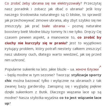
Co zrobić żeby ubrania się nie elektryzowały
? Przeczytaj
nasz poradnik i zobacz jak dbać o ubrania? Jeśli losy
naszego środowiska naturalnego są Ci bliskie, to sprawdź
jak przechowywać zimowe ubrania, aby zbyt szybko się nie
zniszczyły. Jak prać
białe ubrania
– poznaj naturalne
boostery bieli! Modne bluzy tommy hi i nie tylko. Dręczy Cię
czasem pewien aspekt, a mianowicie to,
co zrobić by
ciuchy nie kurczyły się w praniu
?
Jest to wyjątkowo
irytujący problem, który potrafi niestety całkiem zniszczyć
nasz ulubiony ciuch, dlatego warto wiedzieć, jak się przed
nim uchronić.
Popularne sukienki na lato. Jakie bluzki – ua.
жіночі блузки
– będą modne w tym sezonie? Tworząc
stylizacje sporty
chic
można bazować tylko i wyłącznie na ubraniach z tak
zwanej bazy garderoby. Zainspiruj się i wyglądaj pięknie
dzięki sukienkom z Butik. Dlaczego wiązania lace up są
modne? Nasza stylistka wyjaśnia
co to jest wiązanie lace
up
?