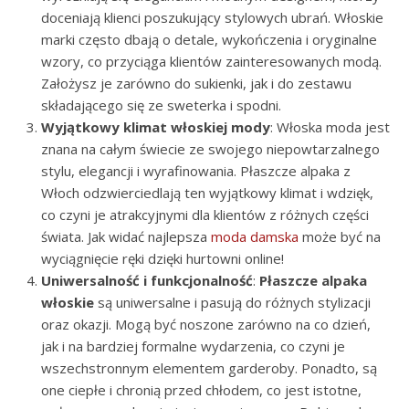
doceniają klienci poszukujący stylowych ubrań. Włoskie
marki często dbają o detale, wykończenia i oryginalne
wzory, co przyciąga klientów zainteresowanych modą.
Założysz je zarówno do sukienki, jak i do zestawu
składającego się ze sweterka i spodni.
Wyjątkowy klimat włoskiej mody
: Włoska moda jest
znana na całym świecie ze swojego niepowtarzalnego
stylu, elegancji i wyrafinowania. Płaszcze alpaka z
Włoch odzwierciedlają ten wyjątkowy klimat i wdzięk,
co czyni je atrakcyjnymi dla klientów z różnych części
świata. Jak widać najlepsza
moda damska
może być na
wyciągnięcie ręki dzięki hurtowni online!
Uniwersalność i funkcjonalność
:
Płaszcze alpaka
włoskie
są uniwersalne i pasują do różnych stylizacji
oraz okazji. Mogą być noszone zarówno na co dzień,
jak i na bardziej formalne wydarzenia, co czyni je
wszechstronnym elementem garderoby. Ponadto, są
one ciepłe i chronią przed chłodem, co jest istotne,