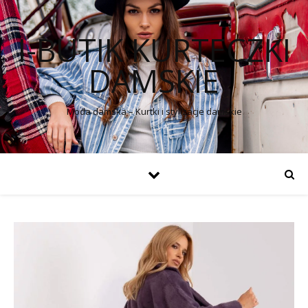
I-BUTIK KURTECZKI
DAMSKIE
Moda damska – Kurtki i stylizacje damskie