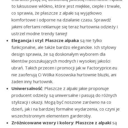
to luksusowe włókno, które jest miękkie, ciepłe i trwałe,
co sprawia, że płaszcze z alpaki są wyjątkowo
komfortowe i odporne na działanie czasu. Sprawdź
jakimi ofertami reklamuje się teraz hurtownia odzieży i
ustrzel modne trendy taniej!
Elegancja i styl
:
Płaszcze alpaka
są nie tylko
funkcjonalne, ale także bardzo eleganckie. Ich stylowy
design sprawia, że są doskonałym wyborem dla
klientów poszukujących modnych i wysokiej jakości
ubrań. Takich przecen i promocji jak w Factoryprice.eu
nie zaoferują Ci Wólka Kosowska hurtownie bluzki, ani
żaden inny hurtownik.
Uniwersalność
: Płaszcze z alpaki jakie proponuje
producent odzieży są uniwersalne i pasują do różnych
stylizacji i okazji. Mogą być noszone zarówno na co
dzień, jak i na bardziej formalne wydarzenia, co czyni je
wszechstronnym elementem garderoby.
Zróżnicowane wzory i kolory
:
Płaszcze z alpaki
są