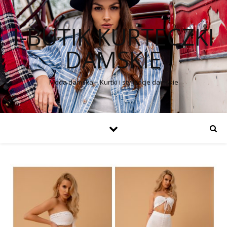
I-BUTIK KURTECZKI
DAMSKIE
Moda damska – Kurtki i stylizacje damskie