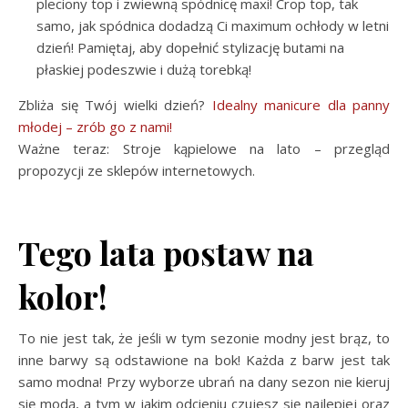
pleciony top i zwiewną spódnicę maxi! Crop top, tak
samo, jak spódnica dodadzą Ci maximum ochłody w letni
dzień! Pamiętaj, aby dopełnić stylizację butami na
płaskiej podeszwie i dużą torebką!
Zbliża się Twój wielki dzień?
Idealny manicure dla panny
młodej – zrób go z nami!
Ważne teraz: Stroje kąpielowe na lato – przegląd
propozycji ze sklepów internetowych.
Tego lata postaw na
kolor!
To nie jest tak, że jeśli w tym sezonie modny jest brąz, to
inne barwy są odstawione na bok! Każda z barw jest tak
samo modna! Przy wyborze ubrań na dany sezon nie kieruj
się modą, a tym w jakim odcieniu czujesz się najlepiej oraz