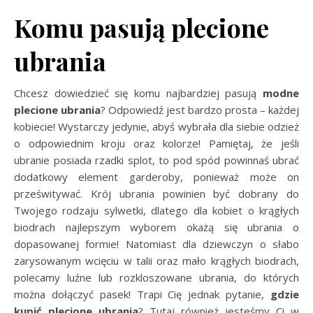
Komu pasują plecione
ubrania
Chcesz dowiedzieć się komu najbardziej pasują
modne
plecione ubrania
? Odpowiedź jest bardzo prosta – każdej
kobiecie! Wystarczy jedynie, abyś wybrała dla siebie odzież
o odpowiednim kroju oraz kolorze! Pamiętaj, że jeśli
ubranie posiada rzadki splot, to pod spód powinnaś ubrać
dodatkowy element garderoby, ponieważ może on
prześwitywać. Krój ubrania powinien być dobrany do
Twojego rodzaju sylwetki, dlatego dla kobiet o krągłych
biodrach najlepszym wyborem okażą się ubrania o
dopasowanej formie! Natomiast dla dziewczyn o słabo
zarysowanym wcięciu w talii oraz mało krągłych biodrach,
polecamy luźne lub rozkloszowane ubrania, do których
można dołączyć pasek! Trapi Cię jednak pytanie,
gdzie
kupić plecione ubrania
? Tutaj również jesteśmy Ci w