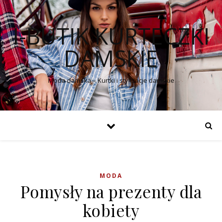
I-BUTIK KURTECZKI
DAMSKIE
Moda damska – Kurtki i stylizacje damskie
MODA
Pomysły na prezenty dla
kobiety