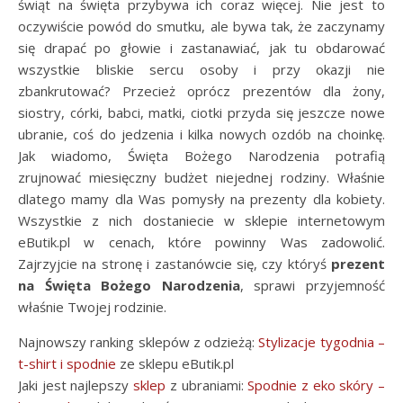
świąt na święta przybywa ich coraz więcej. Nie jest to
oczywiście powód do smutku, ale bywa tak, że zaczynamy
się drapać po głowie i zastanawiać, jak tu obdarować
wszystkie bliskie sercu osoby i przy okazji nie
zbankrutować? Przecież oprócz prezentów dla żony,
siostry, córki, babci, matki, ciotki przyda się jeszcze nowe
ubranie, coś do jedzenia i kilka nowych ozdób na choinkę.
Jak wiadomo, Święta Bożego Narodzenia potrafią
zrujnować miesięczny budżet niejednej rodziny. Właśnie
dlatego mamy dla Was pomysły na prezenty dla kobiety.
Wszystkie z nich dostaniecie w sklepie internetowym
eButik.pl w cenach, które powinny Was zadowolić.
Zajrzyjcie na stronę i zastanówcie się, czy któryś
prezent
na Święta Bożego Narodzenia
, sprawi przyjemność
właśnie Twojej rodzinie.
Najnowszy ranking sklepów z odzieżą:
Stylizacje tygodnia –
t-shirt i spodnie
ze sklepu eButik.pl
Jaki jest najlepszy
sklep
z ubraniami:
Spodnie z eko skóry –