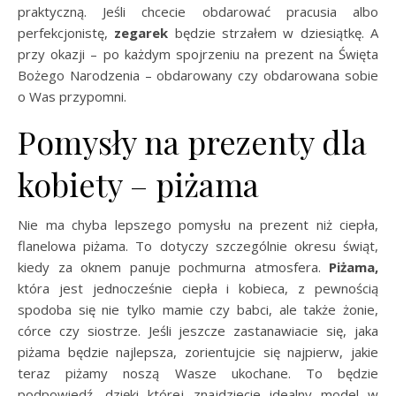
praktyczną. Jeśli chcecie obdarować pracusia albo
perfekcjonistę,
zegarek
będzie strzałem w dziesiątkę. A
przy okazji – po każdym spojrzeniu na prezent na Święta
Bożego Narodzenia – obdarowany czy obdarowana sobie
o Was przypomni.
Pomysły na prezenty dla
kobiety – piżama
Nie ma chyba lepszego pomysłu na prezent niż ciepła,
flanelowa piżama. To dotyczy szczególnie okresu świąt,
kiedy za oknem panuje pochmurna atmosfera.
Piżama,
która jest jednocześnie ciepła i kobieca, z pewnością
spodoba się nie tylko mamie czy babci, ale także żonie,
córce czy siostrze. Jeśli jeszcze zastanawiacie się, jaka
piżama będzie najlepsza, zorientujcie się najpierw, jakie
teraz piżamy noszą Wasze ukochane. To będzie
podpowiedź, dzięki której znajdziecie idealny model w