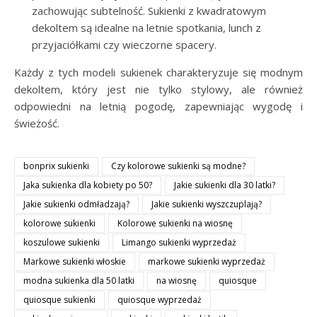
zachowując subtelność. Sukienki z kwadratowym
dekoltem są idealne na letnie spotkania, lunch z
przyjaciółkami czy wieczorne spacery.
Każdy z tych modeli sukienek charakteryzuje się modnym
dekoltem, który jest nie tylko stylowy, ale również
odpowiedni na letnią pogodę, zapewniając wygodę i
świeżość.
bonprix sukienki
Czy kolorowe sukienki są modne?
Jaka sukienka dla kobiety po 50?
Jakie sukienki dla 30 latki?
Jakie sukienki odmładzają?
Jakie sukienki wyszczuplają?
kolorowe sukienki
Kolorowe sukienki na wiosnę
koszulowe sukienki
Limango sukienki wyprzedaż
Markowe sukienki włoskie
markowe sukienki wyprzedaż
modna sukienka dla 50 latki
na wiosnę
quiosque
quiosque sukienki
quiosque wyprzedaż