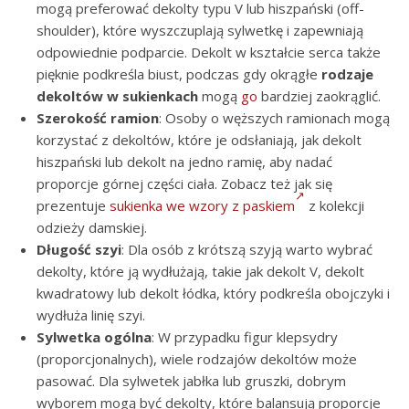
mogą preferować dekolty typu V lub hiszpański (off-
shoulder), które wyszczuplają sylwetkę i zapewniają
odpowiednie podparcie. Dekolt w kształcie serca także
pięknie podkreśla biust, podczas gdy okrągłe
rodzaje
dekoltów w sukienkach
mogą
go
bardziej zaokrąglić.
Szerokość ramion
: Osoby o węższych ramionach mogą
korzystać z dekoltów, które je odsłaniają, jak dekolt
hiszpański lub dekolt na jedno ramię, aby nadać
proporcje górnej części ciała. Zobacz też jak się
prezentuje
sukienka we wzory z paskiem
z kolekcji
odzieży damskiej.
Długość szyi
: Dla osób z krótszą szyją warto wybrać
dekolty, które ją wydłużają, takie jak dekolt V, dekolt
kwadratowy lub dekolt łódka, który podkreśla obojczyki i
wydłuża linię szyi.
Sylwetka ogólna
: W przypadku figur klepsydry
(proporcjonalnych), wiele rodzajów dekoltów może
pasować. Dla sylwetek jabłka lub gruszki, dobrym
wyborem mogą być dekolty, które balansują proporcje