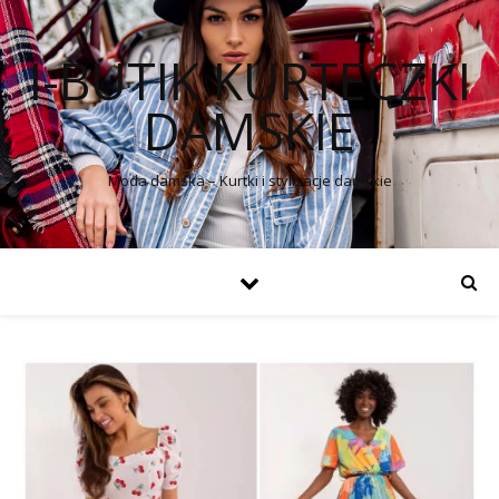
I-BUTIK KURTECZKI
DAMSKIE
Moda damska – Kurtki i stylizacje damskie