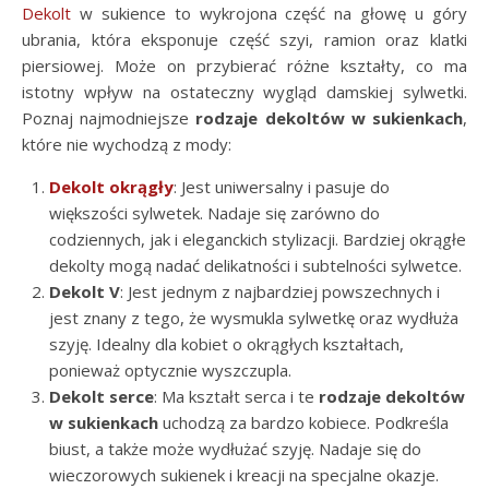
Dekolt
w sukience to wykrojona część na głowę u góry
ubrania, która eksponuje część szyi, ramion oraz klatki
piersiowej. Może on przybierać różne kształty, co ma
istotny wpływ na ostateczny wygląd damskiej sylwetki.
Poznaj najmodniejsze
rodzaje dekoltów w sukienkach
,
które nie wychodzą z mody:
Dekolt okrągły
: Jest uniwersalny i pasuje do
większości sylwetek. Nadaje się zarówno do
codziennych, jak i eleganckich stylizacji. Bardziej okrągłe
dekolty mogą nadać delikatności i subtelności sylwetce.
Dekolt V
: Jest jednym z najbardziej powszechnych i
jest znany z tego, że wysmukla sylwetkę oraz wydłuża
szyję. Idealny dla kobiet o okrągłych kształtach,
ponieważ optycznie wyszczupla.
Dekolt serce
: Ma kształt serca i te
rodzaje dekoltów
w sukienkach
uchodzą za bardzo kobiece. Podkreśla
biust, a także może wydłużać szyję. Nadaje się do
wieczorowych sukienek i kreacji na specjalne okazje.