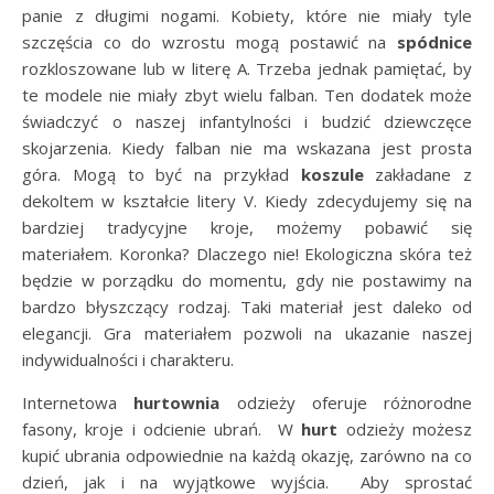
panie z długimi nogami. Kobiety, które nie miały tyle
szczęścia co do wzrostu mogą postawić na
spódnice
rozkloszowane lub w literę A. Trzeba jednak pamiętać, by
te modele nie miały zbyt wielu falban. Ten dodatek może
świadczyć o naszej infantylności i budzić dziewczęce
skojarzenia. Kiedy falban nie ma wskazana jest prosta
góra. Mogą to być na przykład
koszule
zakładane z
dekoltem w kształcie litery V. Kiedy zdecydujemy się na
bardziej tradycyjne kroje, możemy pobawić się
materiałem. Koronka? Dlaczego nie! Ekologiczna skóra też
będzie w porządku do momentu, gdy nie postawimy na
bardzo błyszczący rodzaj. Taki materiał jest daleko od
elegancji. Gra materiałem pozwoli na ukazanie naszej
indywidualności i charakteru.
Internetowa
hurtownia
odzieży oferuje różnorodne
fasony, kroje i odcienie ubrań. W
hurt
odzieży możesz
kupić ubrania odpowiednie na każdą okazję, zarówno na co
dzień, jak i na wyjątkowe wyjścia. Aby sprostać