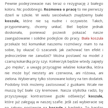
Pewnie podejrzewacie nas teraz o rezygnację z białego
koloru. Nic podobnego.
Rozmowa o pracę
to nie pierwszy
dzień w szkole. W wielu sieciówkach znajdziemy białe
koszule,
które nie są nudne i oczywiste. Takich,
przypominamy, chcemy unikać. Biel będzie jednak
doskonała, ponieważ pozwoli pokazać nasze
zaangażowanie i solidne podejście do pracy.
Biała koszula
przekaże też komunikat naszemu rozmówcy: mam to na
sobie, by okazać Ci szacunek. Jak zachować ten efekt i
jednocześnie nie zanudzić? Można postawić na model z
czarną kokardką przy szyi. Kołnierzyk będzie wtedy zapięty
„po męsku”, a uwagę przyciągnie właśnie kokardka, która
nie może być niestety ani czerwona, ani różowa, ani
zielona. Wybieramy tylko stonowane kolory na ten dodatek.
Podobny trick możemy zastosować z guzikami. Wcale nie
muszą być białe czy kremowe. Nasza stylistka radzi, by
przyszywając kontrastowe guziki odświeżyć
koszule,
które już zalegają w naszej szafie. Jeśli zaś wybieracie się
na zakupy postawcie na
koszule
z baskinką. To bardzo