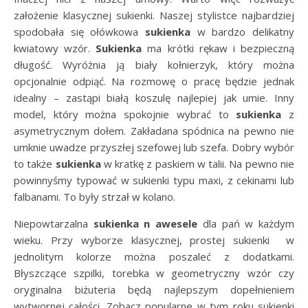
założenie klasycznej sukienki. Naszej stylistce najbardziej
spodobała się ołówkowa
sukienka
w bardzo delikatny
kwiatowy wzór.
Sukienka
ma krótki rękaw i bezpieczną
długość. Wyróżnia ją biały kołnierzyk, który można
opcjonalnie odpiąć. Na rozmowę o pracę będzie jednak
idealny – zastąpi białą koszulę najlepiej jak umie. Inny
model, który można spokojnie wybrać to
sukienka
z
asymetrycznym dołem. Zakładana spódnica na pewno nie
umknie uwadze przyszłej szefowej lub szefa. Dobry wybór
to także
sukienka
w kratkę z paskiem w talii. Na pewno nie
powinnyśmy typować w sukienki typu maxi, z cekinami lub
falbanami. To były strzał w kolano.
Niepowtarzalna
sukienka n awesele
dla pań w każdym
wieku. Przy wyborze klasycznej, prostej sukienki w
jednolitym kolorze można poszaleć z dodatkami.
Błyszczące szpilki, torebka w geometryczny wzór czy
oryginalna biżuteria będą najlepszym dopełnieniem
wytwornej całości. Zobacz popularne w tym roku sukienki