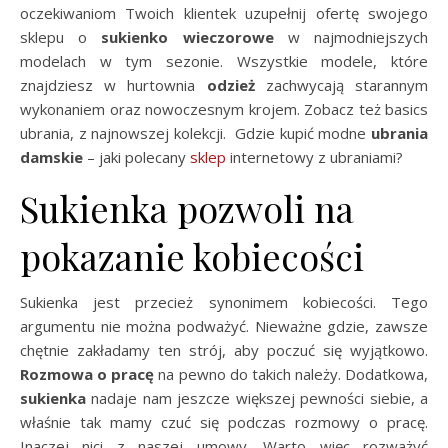
oczekiwaniom Twoich klientek uzupełnij ofertę swojego
sklepu o
sukienko wieczorowe
w najmodniejszych
modelach w tym sezonie. Wszystkie modele, które
znajdziesz w hurtownia
odzież
zachwycają starannym
wykonaniem oraz nowoczesnym krojem. Zobacz też basics
ubrania, z najnowszej kolekcji. Gdzie kupić modne
ubrania
damskie
– jaki polecany
sklep
internetowy z ubraniami?
Sukienka pozwoli na
pokazanie kobiecości
Sukienka jest przecież synonimem kobiecości. Tego
argumentu nie można podważyć. Nieważne gdzie, zawsze
chętnie zakładamy ten strój, aby poczuć się wyjątkowo.
Rozmowa o pracę
na pewno do takich należy. Dodatkowa,
sukienka
nadaje nam jeszcze większej pewności siebie, a
właśnie tak mamy czuć się podczas rozmowy o pracę.
Inaczej nici z naszej umowy. Warto więc rozważyć