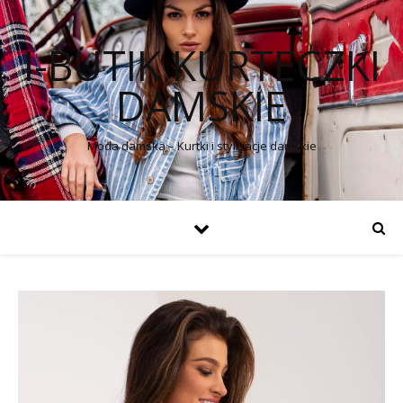
I-BUTIK KURTECZKI
DAMSKIE
Moda damska – Kurtki i stylizacje damskie