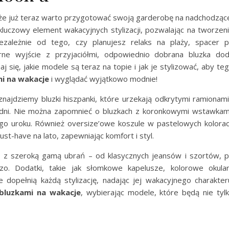
za, że już teraz warto przygotować swoją garderobę na nadchodząc
luczowy element wakacyjnych stylizacji, pozwalając na tworzen
zależnie od tego, czy planujesz relaks na plaży, spacer 
orne wyjście z przyjaciółmi, odpowiednio dobrana bluzka do
j się, jakie modele są teraz na topie i jak je stylizować, aby te
mi na wakacje
i wyglądać wyjątkowo modnie!
ajdziemy bluzki hiszpanki, które urzekają odkrytymi ramionami
 dni. Nie można zapomnieć o bluzkach z koronkowymi wstawkam
lnego uroku. Również oversize’owe koszule w pastelowych kolora
t-have na lato, zapewniając komfort i styl.
ę z szeroką gamą ubrań – od klasycznych jeansów i szortów, 
zzo. Dodatki, takie jak słomkowe kapelusze, kolorowe okula
e dopełnią każdą stylizację, nadając jej wakacyjnego charakter
 bluzkami na wakacje
, wybierając modele, które będą nie tyl