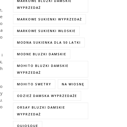
MARKOWE BLUZKI DAMSKIE
WYPRZEDAŻ
e,
ie
MARKOWE SUKIENKI WYPRZEDAŻ
po
da
MARKOWE SUKIENKI WŁOSKIE
go
MODNA SUKIENKA DLA 50 LATKI
 i
MODNE BLUZKI DAMSKIE
i,
MOHITO BLUZKI DAMSKIE
ch
WYPRZEDAŻ
MOHITO SWETRY
NA WIOSNĘ
po
ry
ODZIEŻ DAMSKA WYPRZEDAŻE
u.
ko
ORSAY BLUZKI DAMSKIE
WYPRZEDAŻ
QUIOSQUE