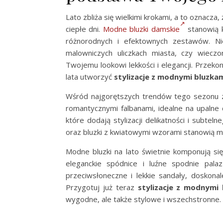
Lato zbliża się wielkimi krokami, a to oznac
ciepłe dni.
Modne bluzki damskie
stanowią k
różnorodnych i efektownych zestawów. Nie
malowniczych uliczkach miasta, czy wiecz
Twojemu lookowi lekkości i elegancji. Przekona
lata utworzyć
stylizacje z modnymi bluzka
Wśród najgorętszych trendów tego sezonu zn
romantycznymi falbanami, idealne na upalne
które dodają stylizacji delikatności i subte
oraz bluzki z kwiatowymi wzorami stanowią mus
Modne bluzki na lato świetnie komponują si
eleganckie spódnice i luźne spodnie pala
przeciwsłoneczne i lekkie sandały, doskonal
Przygotuj już teraz
stylizacje z modnymi
wygodne, ale także stylowe i wszechstronne.