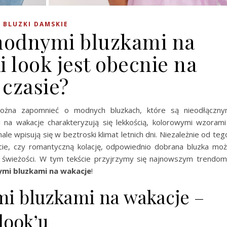
BLUZKI DAMSKIE
 modnymi bluzkami na
i look jest obecnie na
czasie?
e można zapomnieć o modnych bluzkach, które są nieodłączn
 na wakacje charakteryzują się lekkością, kolorowymi wzorami
e wpisują się w beztroski klimat letnich dni. Niezależnie od teg
cie, czy romantyczną kolację, odpowiednio dobrana bluzka mo
i świeżości. W tym tekście przyjrzymy się najnowszym trendom
ymi bluzkami na wakacje
!
mi bluzkami na wakacje –
look’u