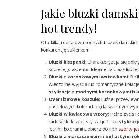
Jakie bluzki damsk
hot trendy!
Oto kilka rodzajów modnych bluzek damskich,
konkurencję sukienkom:
Bluzki hiszpanki
: Charakteryzują się odk
kobiecego akcentu. Idealne na plażę lub le
Bluzki z koronkowymi wstawkami
: Del
wieczorne wyjścia lub romantyczne kolacje. 
stylizacje z modnymi koronkowymi bl
Oversize’owe koszule
: Luźne, przewiewn
pastelowych kolorach będą świetnym wybo
Bluzki w kwiatowe wzory
: Pełne życia 
radość do każdej stylizacji. Takie
stylizac
letnimi kolorami! Dobierz do nich
szorty j
Bluzki z marszczeniami i bufiastymi r