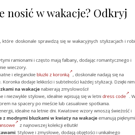
ie nosić w wakacje? Odkryj
 które doskonale sprawdzą się w wakacyjnych stylizacjach i rob
rytymi ramionami i często mają falbany, dodając romantycznego i
tnie wieczory.
ikatne i eleganckie
bluzki z koronką
, doskonale nadają się na
Koronka dodaje lekkości i subtelności każdej stylizacji. Dzięki nim
uzkami na wakacje
nabierają zmysłowości!
e i niezwykle stylowe, idealnie wpisują się w letni
dress code
. 
rem na spacery po mieście lub casualowe spotkania.
i energii, idealne na letnie dni. Kwiatowe wzory wnoszą świeżość i
je z modnymi bluzkami w kwiaty na wakacje
emanują pięknymi
eansowe
z najnowszej kolekcji eButik!
ękawami
: Stylowe i zmysłowe, dodają objętości i unikalnego