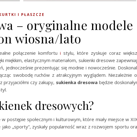
KURTKI I PŁASZCZE
wa – oryginalne modele
on wiosna/lato
ealne połączenie komfortu
i
stylu, które zyskuje coraz więks
ęki miękkim, elastycznym materiałom, sukienki dresowe zapewnia
ń, jednocześnie prezentując się modnie i nowocześnie. Doskona
 łącząc swobodę ruchów z atrakcyjnym wyglądem. Niezależnie 
 z przyjaciółmi czy zakupy,
sukienka dresowa
będzie doskonał
tyl.
sukienek dresowych?
 w postępie społecznym i kulturowym, które miały miejsce w XIX
e jako „sporty”, zyskały popularność wraz z rozwojem sportu or