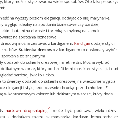
, który można stylizować na wiele sposobów. Oto kilka propozyc
mi:
eść na wyższy poziom elegancji, dodając do niej marynarkę.
ny wygląd, idealny na spotkania biznesowe czy bardziej
anckimi butami na obcasie i torebką zamykaną na zamek
 również na spotkania biznesowe.
kę dresową można zestawić z kardiganem.
Kardigan
dodaje stylu i
dę ruchów.
Sukienka dresowa
z kardiganem to doskonały wybór
y spotkania ze znajomymi.
ały dodatek do sukienki dresowej na letnie dni. Można wybrać
likatnym wzorze, który podkreśli letni charakter stylizacji. Letn
glądać bardziej świeżo i lekko.
a to świetny dodatek do sukienki dresowej na wieczorne wyjścia
ce elegancji i stylu, jednocześnie chroniąc przed chłodem. Z
ę w kontrastowym kolorze lub delikatnym wzorze, który doda
rty
hurtowni dropshipping
może być podstawą wielu różny
ustu. Z dodatkami takimi jak marynarka, kardigan, letnia torba c