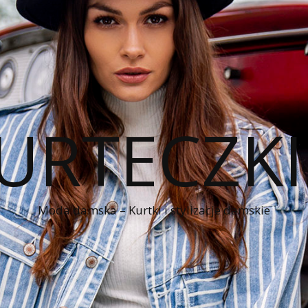
KURTECZK
Moda damska – Kurtki i stylizacje damskie