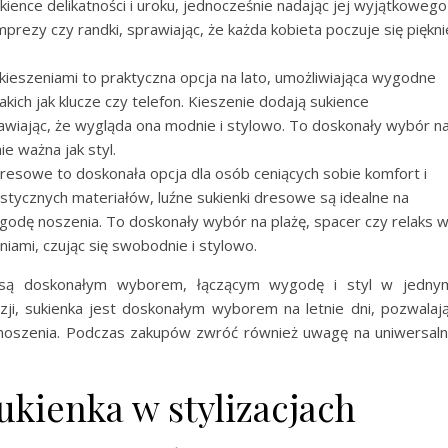
ience delikatności i uroku, jednocześnie nadając jej wyjątkowego
prezy czy randki, sprawiając, że każda kobieta poczuje się piękni
 kieszeniami to praktyczna opcja na lato, umożliwiająca wygodne
ch jak klucze czy telefon. Kieszenie dodają sukience
wiając, że wygląda ona modnie i stylowo. To doskonały wybór n
e ważna jak styl.
 dresowe to doskonała opcja dla osób ceniących sobie komfort i
tycznych materiałów, luźne sukienki dresowe są idealne na
godę noszenia. To doskonały wybór na plażę, spacer czy relaks 
niami, czując się swobodnie i stylowo.
 są doskonałym wyborem, łączącym wygodę i styl w jedny
zji, sukienka jest doskonałym wyborem na letnie dni, pozwalaj
noszenia. Podczas zakupów zwróć również uwagę na uniwersal
kienka w stylizacjach