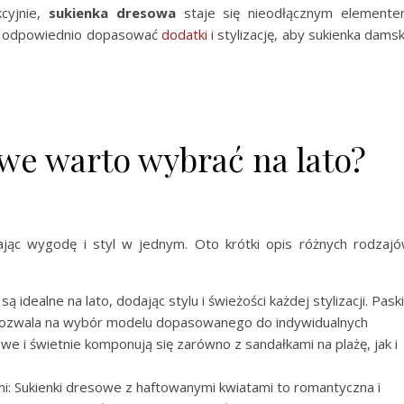
kcyjnie,
sukienka dresowa
staje się nieodłącznym element
zy odpowiednio dopasować
dodatki
i stylizację, aby sukienka dams
we warto wybrać na lato?
ając wygodę i styl w jednym. Oto krótki opis różnych rodzaj
ą idealne na lato, dodając stylu i świeżości każdej stylizacji. Paski
o pozwala na wybór modelu dopasowanego do indywidualnych
owe i świetnie komponują się zarówno z sandałkami na plażę, jak i
i: Sukienki dresowe z haftowanymi kwiatami to romantyczna i