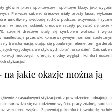
ły głównie przez sportowców i sportowe kluby, jako wygod
owych. Pierwsze sukienki dresowe miały prosty fason, wykona
które umożliwiały swobodę ruchów podczas aktywności fizyczne
nami w modzie, sukienki dresowe zaczęły pojawiać się także
 70. sukienki dresowe stały się symbolem wolności i wyra
ako manifestacja przeciwko konserwatywnym normom społeczny
szły transformację, stając się popularnym elementem gardero
jących wygodnych, ale stylowych ubrań na co dzień. Dziś sukien
kolekcji modowych, oferując modny wygląd i komfort noszen
ich stylizacjach.
 na jakie okazje można ją
 głównie z casualowymi stylizacjami, z powodzeniem odnajduje s
onale sprawdza się na codzienne wyjścia, pracy zdalnej, spotkan
raz wieczorne wyjścia. Zapewniając komfort i swobodę ruchó