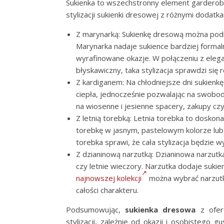
Sukienka to wszechstronny element garderoby
stylizacji sukienki dresowej z różnymi dodatka
Z marynarką: Sukienkę dresową można podni
Marynarka nadaje sukience bardziej formal
wyrafinowane okazje. W połączeniu z eleg
błyskawiczny, taka stylizacja sprawdzi się
Z kardiganem: Na chłodniejsze dni sukien
ciepła, jednocześnie pozwalając na swobo
na wiosenne i jesienne spacery, zakupy cz
Z letnią torebką: Letnia torebka to doskon
torebkę w jasnym, pastelowym kolorze lub de
torebka sprawi, że cała stylizacja będzie wy
Z dzianinową narzutką: Dzianinowa narzutk
czy letnie wieczory. Narzutka dodaje sukien
najnowszej kolekcji
można wybrać narzutk
całości charakteru.
Podsumowując,
sukienka dresowa
z ofe
stylizacji, zależnie od okazji i osobistego g