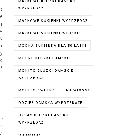
MARKOWE BLUZKI DAMSKIE
na
WYPRZEDAŻ
ne
MARKOWE SUKIENKI WYPRZEDAŻ
j.
 w
MARKOWE SUKIENKI WŁOSKIE
zu
m.
MODNA SUKIENKA DLA 50 LATKI
by
MODNE BLUZKI DAMSKIE
ki
ia
MOHITO BLUZKI DAMSKIE
WYPRZEDAŻ
MOHITO SWETRY
NA WIOSNĘ
ODZIEŻ DAMSKA WYPRZEDAŻE
ORSAY BLUZKI DAMSKIE
ię
WYPRZEDAŻ
ia
w,
QUIOSQUE