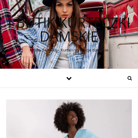
I-BUTIK KURTECZKI
DAMSKIE
Moda damska – Kurtki i stylizacje damskie