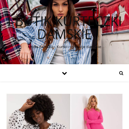
I-BUTIK KURTECZKI
DAMSKIE
Moda damska – Kurtki i stylizacje damskie