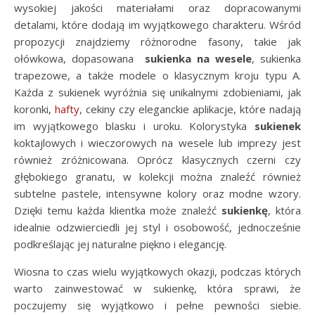
wysokiej jakości materiałami oraz dopracowanymi
detalami, które dodają im wyjątkowego charakteru. Wśród
propozycji znajdziemy różnorodne fasony, takie jak
ołówkowa, dopasowana
sukienka na wesele
, sukienka
trapezowe, a także modele o klasycznym kroju typu A.
Każda z sukienek wyróżnia się unikalnymi zdobieniami, jak
koronki,
hafty
, cekiny czy eleganckie aplikacje, które nadają
im wyjątkowego blasku i uroku. Kolorystyka
sukienek
koktajlowych i wieczorowych na wesele lub imprezy jest
również zróżnicowana. Oprócz klasycznych czerni czy
głębokiego granatu, w kolekcji można znaleźć również
subtelne pastele, intensywne kolory oraz modne wzory.
Dzięki temu każda klientka może znaleźć
sukienkę
, która
idealnie odzwierciedli jej styl i osobowość, jednocześnie
podkreślając jej naturalne piękno i elegancję.
Wiosna to czas wielu wyjątkowych okazji, podczas których
warto zainwestować w sukienkę, która sprawi, że
poczujemy się wyjątkowo i pełne pewności siebie.