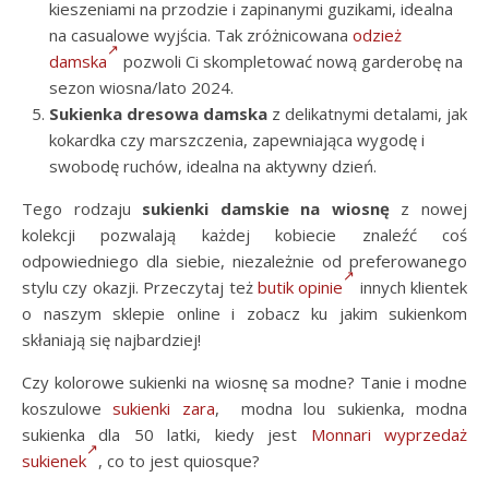
kieszeniami na przodzie i zapinanymi guzikami, idealna
na casualowe wyjścia. Tak zróżnicowana
odzież
damska
pozwoli Ci skompletować nową garderobę na
sezon wiosna/lato 2024.
Sukienka dresowa damska
z delikatnymi detalami, jak
kokardka czy marszczenia, zapewniająca wygodę i
swobodę ruchów, idealna na aktywny dzień.
Tego rodzaju
sukienki damskie na wiosnę
z nowej
kolekcji pozwalają każdej kobiecie znaleźć coś
odpowiedniego dla siebie, niezależnie od preferowanego
stylu czy okazji. Przeczytaj też
butik opinie
innych klientek
o naszym sklepie online i zobacz ku jakim sukienkom
skłaniają się najbardziej!
Czy kolorowe sukienki na wiosnę sa modne? Tanie i modne
koszulowe
sukienki zara
, modna lou sukienka, modna
sukienka dla 50 latki, kiedy jest
Monnari wyprzedaż
sukienek
, co to jest quiosque?