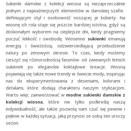
Sukienki damskie z kolekcji wiosna są niezaprzeczalnie
jednym z najważniejszych elementów w damskiej szafie.
definiującym styl i osobowość noszącej je kobiety. Na
wiosnę ich rola staje się jeszcze bardziej istotna, gdyż są
doskonałym wyborem na cieplejsze dni, kiedy pragniemy
poczuć lekkość i swobodę. Wiosenne
sukienki
emanują
energią i świeżością, odzwierciedlającą przebudzenie
natury po zimowym okresie. To czas, kiedy możemy
cieszyć się różnorodnością fasonów: od zwiewnych letnich
sukienek po eleganckie koktajlowe kreacje. Wiosną
pojawiają się także nowe trendy w świecie mody, inspirując
nas do eksperymentowania z deseniami, kolorami i
detalami, które dodają charakteru naszym stylizacjom.
Warto więc zainwestować w
modne sukienki damskie z
kolekcji wiosna
, które nie tylko podkreślą naszą
indywidualność, ale także pozwolą nam czuć się pewnie i
pięknie w każdej sytuacji, jaką przynosi ze sobą ten uroczy
sezon.