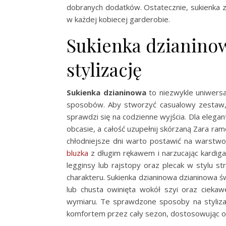
dobranych dodatków. Ostatecznie, sukienka z 
w każdej kobiecej garderobie.
Sukienka dzianino
stylizację
Sukienka dzianinowa
to niezwykle uniwersa
sposobów. Aby stworzyć casualowy zestaw, z
sprawdzi się na codzienne wyjścia. Dla elega
obcasie, a całość uzupełnij skórzaną Zara ra
chłodniejsze dni warto postawić na warstwo
bluzka
z długim rękawem i narzucając kardiga
legginsy lub rajstopy oraz plecak w stylu s
charakteru. Sukienka dzianinowa dzianinowa ś
lub chusta owinięta wokół szyi oraz ciekaw
wymiaru. Te sprawdzone sposoby na stylizacj
komfortem przez cały sezon, dostosowując out