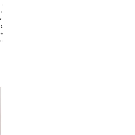
 i
źć
we
z
ię
lu