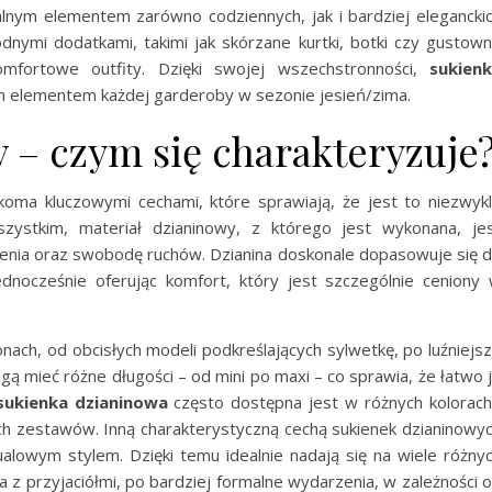
ealnym elementem zarówno codziennych, jak i bardziej elegancki
odnymi dodatkami, takimi jak skórzane kurtki, botki czy gustow
omfortowe outfity. Dzięki swojej wszechstronności,
sukien
m elementem każdej garderoby w sezonie jesień/zima.
y – czym się charakteryzuje
lkoma kluczowymi cechami, które sprawiają, że jest to niezwyk
ystkim, materiał dzianinowy, z którego jest wykonana, je
zenia oraz swobodę ruchów. Dzianina doskonale dopasowuje się 
jednocześnie oferując komfort, który jest szczególnie ceniony
nach, od obcisłych modeli podkreślających sylwetkę, po luźniejs
ą mieć różne długości – od mini po maxi – co sprawia, że łatwo 
sukienka dzianinowa
często dostępna jest w różnych kolorach
ch zestawów. Inną charakterystyczną cechą sukienek dzianinowy
sualowym stylem. Dzięki temu idealnie nadają się na wiele różny
a z przyjaciółmi, po bardziej formalne wydarzenia, w zależności 