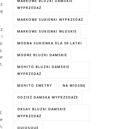
MARKOWE BLUZKI DAMSKIE
eż
WYPRZEDAŻ
ię
MARKOWE SUKIENKI WYPRZEDAŻ
 z
MARKOWE SUKIENKI WŁOSKIE
 i
ąc
MODNA SUKIENKA DLA 50 LATKI
y,
MODNE BLUZKI DAMSKIE
ne
e,
MOHITO BLUZKI DAMSKIE
WYPRZEDAŻ
MOHITO SWETRY
NA WIOSNĘ
ODZIEŻ DAMSKA WYPRZEDAŻE
ORSAY BLUZKI DAMSKIE
ć.
WYPRZEDAŻ
ce
h,
QUIOSQUE