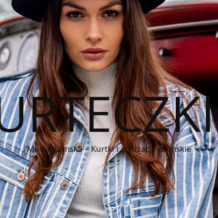
KURTECZK
Moda damska – Kurtki i stylizacje damskie