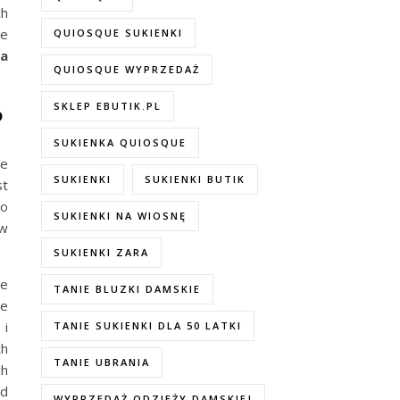
ch
ne
QUIOSQUE SUKIENKI
ka
QUIOSQUE WYPRZEDAŻ
SKLEP EBUTIK.PL
?
SUKIENKA QUIOSQUE
le
SUKIENKI
SUKIENKI BUTIK
st
do
SUKIENKI NA WIOSNĘ
 w
SUKIENKI ZARA
ze
TANIE BLUZKI DAMSKIE
je
 i
TANIE SUKIENKI DLA 50 LATKI
ch
TANIE UBRANIA
ch
od
WYPRZEDAŻ ODZIEŻY DAMSKIEJ