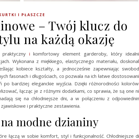
KURTKI I PŁASZCZE
ninowe – Twój klucz do
tylu na każdą okazję
 praktyczny
i
komfortowy element garderoby, który idealn
cjach. Wykonana z miękkiego, elastycznego materiału, doskona
eślając kobiece kształty, a jednocześnie zapewniając swobo
ych fasonach i długościach, co pozwala na ich łatwe dostosowan
 po bardziej eleganckie wyjścia. Dzięki różnorodności kolorów
izować, łącząc je z różnymi dodatkami, co sprawia, że są one n
nadają się na chłodniejsze dni, a w połączeniu z odpowiedni
 zjawiskowe i praktyczne zestawienia.
s na modne dzianiny
óre łączą w sobie komfort, styl i funkcjonalność. Chłodniejsze d