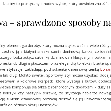
dzianiny to praktyczny i modny wybór, który powinien znaleźć s
wa – sprawdzone sposoby n
lny element garderoby, który można stylizować na wiele różny
estaw ją z białymi sneakersami i denimową kurtką, co idealn
ntszego looku połącz sukienkę dzianinową z klasycznymi botkami 
moneska lub długim płaszczem oraz elegancką torebką i biżuterią.
we stylizacje, zakładając pod sukienkę dzianinową cienką
bonpr
n lub długi Mohito sweter. Sportowy styl można uzyskać, dodaj
treetwear, a kolorowe skarpetki, które wystają z butów, dodad
wietnie komponuje się także z różnorodnymi dodatkami – duży sz
e kolczyki czy naszyjnik sprawią, że stylizacja nabierze nowe
ę sukienki dzianinowej pozwolą cieszyć się jej uniwersalnością
fit do różnych okazji i nastrojów.