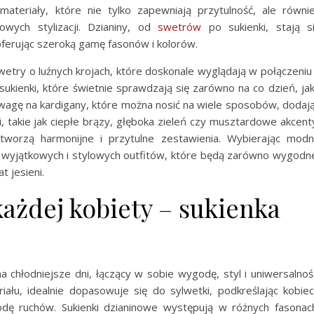
 materiały, które nie tylko zapewniają przytulność, ale równi
wych stylizacji. Dzianiny, od
swetrów
po sukienki, stają s
ferując szeroką gamę fasonów i kolorów.
try o luźnych krojach, które doskonale wyglądają w połączeniu
sukienki, które świetnie sprawdzają się zarówno na co dzień, jak
uwagę na kardigany, które można nosić na wiele sposobów, dodaj
eni, takie jak ciepłe brązy, głęboka zieleń czy musztardowe akcent
 tworzą harmonijne i przytulne zestawienia. Wybierając mod
e wyjątkowych i stylowych outfitów, które będą zarówno wygodn
t jesieni.
każdej kobiety – sukienka
 chłodniejsze dni, łączący w sobie wygodę, styl i uniwersalnoś
ału, idealnie dopasowuje się do sylwetki, podkreślając kobie
odę ruchów. Sukienki dzianinowe występują w różnych fasonac