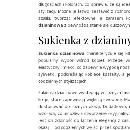
długościach i kolorach, co sprawia, że są id
stylizacji. Można je łatwo zestawić z różnor
szaliki, tworząc efektowne, a zarazem k
dzianinowa
z pewnością stanie się kluczowy
Sukienka z dzianin
Sukienka dzianinowa
charakteryzuje się ki
popularny wybór wśród kobiet. Przede wsz
elastyczny i miękki, co zapewnia wygodę nos
sylwetki, podkreślając kobiece kształty, a 
codziennych stylizacjach.
Sukienki dzianinowe występują w różnych faso
kroje, które zapewniają większą swobodę. Mog
dostosować do różnych okazji. Dodatkowo,
wzorach, co umożliwia stworzenie oryginalny
jest ich zdolność do łączenia elegancji z ca
okazji – od codziennych wyjść, przez spotkani