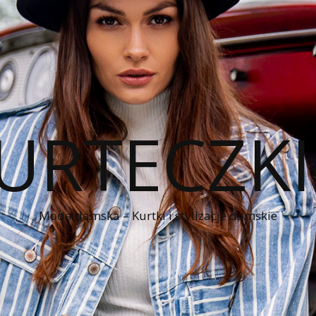
KURTECZK
Moda damska – Kurtki i stylizacje damskie