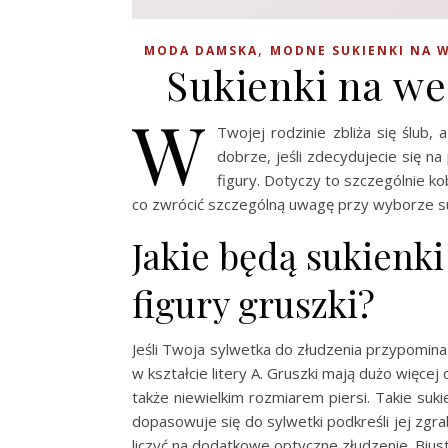
,
MODA DAMSKA
MODNE SUKIENKI NA 
Sukienki na we
W
Twojej rodzinie zbliża się ślub
dobrze, jeśli zdecydujecie się n
figury. Dotyczy to szczególnie ko
co zwrócić szczególną uwagę przy wyborze su
Jakie będą sukienk
figury gruszki?
Jeśli Twoja sylwetka do złudzenia przypomin
w kształcie litery A. Gruszki mają dużo więce
także niewielkim rozmiarem piersi. Takie suk
dopasowuje się do sylwetki podkreśli jej zgra
liczyć na dodatkowe optyczne złudzenie. Biust