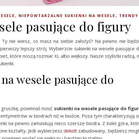
,
,
WESELE
NIEPOWTARZALNE SUKIENKI NA WESELE
TRENDY
sele pasujące do figury
, a Ty nie wiesz, co masz na siebie założyć? Na pewno nie będz
a pierwszy lepszy strój. Wybierzcie sukienki na wesele pasujące 
biet, które noszą rozmiar XL albo większy. Nasze stylistki radzą, 
kienki.
i na wesele pasujące do
a gruszkę, powinnaś nosić
sukienki na wesele pasujące do figu
j centymetrów w biodrach niż w biuście. Poza tym charakteryzują s
ienki na pewno zamaskują nieco szersze biodra. Z kolei góra, któ
bne kształty. Jeśli wybierzesz
dekolt
zabudowany, będziesz mog
 powinien wydać się większy i bardziej kształtny.