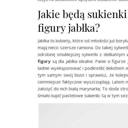
Jakie będą sukienk
figury jabłka?
Jabłka to kobiety, które od młodości już bory
mają nieco szersze ramiona. Do takiej sylwet
odrobinę smuklejszej sylwetki z delikatnym w
figury
są dla jabłka idealne. Panie o figurz
ładnie wyeksponować i podkreślić dekoltem w 
tym samym swój biust i sprawisz, że kolejne
ciemniejsze faktycznie wyszczuplają. Latem 
założyć do nich białą marynarkę. To doda stro
śmiało kupić pastelowe sukienki. Są w tym se