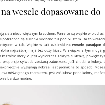
i na wesele dopasowane do
kają się z nieco większym brzuchem. Panie te są wąskie w biodrach
ki potrzebne są sukienki odcinane tuż pod biustem. Da to wrażen
cięciem w talii. Wąskie w talii
sukienki na wesele pasujące 
e jabłka najczęściej mają też duży biust. W związku z tym mogą 
kształcie litery V. Jeśli wybierzesz zakrytą sukienkę, powiększy
 proporcje sylwetki zostaną zaburzone. Jeśli chodzi o kolory, 
niekoniecznie wyglądają dobrze. Jest jednak na to sposób. Może
jowi odświętnego charakteru. Jeśli zaś lubisz jasne kolory, może
zonie bardzo modne.