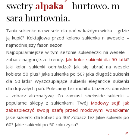
swetry
alpaka
hurtowo. m
sara hurtownia.
Tania sukienke na wesele dla pań w każdym wieku – gdzie
ją kupić? Koktajlowa przed kolano sukienka n awesele –
najmodniejszy fason sezon
Najpopularniejsze w tym sezonie sukieneczki na wesele –
zobacz najgorętsze trendy.
Jaki kolor sukienki dla 50-latki
?
Jaki kolor sukienki odmładza? Jak się ubrać na wesele
kobieta 50 plus? Jaka sukienka po 50? jaka długość sukienki
dla 50-latki? Wyszczuplające sukienki eleganckie sukienki
dla dojrzałych pań. Polecamy tez mohito bluzeczki damskie
– zobacz alternatywę. Co zamiast sheinside sukienki –
popularne sklepy z sukienkami. Twój
Modowy sejf: Jak
zabezpieczyć swoją szafę przed modowymi wpadkami
?
Jakie sukienki dla kobiet po 40? Zobacz też Jakie sukienki po
60? Jakie sukienki po 50 roku życia?