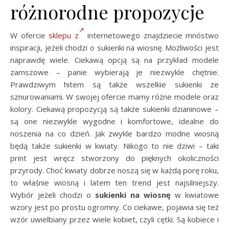
różnorodne propozycje
W ofercie
sklepu z
internetowego znajdziecie mnóstwo
inspiracji, jeżeli chodzi o sukienki na wiosnę. Możliwości jest
naprawdę wiele. Ciekawą opcją są na przykład modele
zamszowe – panie wybierają je niezwykle chętnie.
Prawdziwym hitem są także wszelkie sukienki ze
sznurowaniami. W swojej ofercie mamy różne modele oraz
kolory. Ciekawą propozycją są także sukienki dzianinowe –
są one niezwykle wygodne i komfortowe, idealne do
noszenia na co dzień. Jak zwykle bardzo modne wiosną
będą także sukienki w kwiaty. Nikogo to nie dziwi – taki
print jest wręcz stworzony do pięknych okoliczności
przyrody. Choć kwiaty dobrze noszą się w każdą porę roku,
to właśnie wiosną i latem ten trend jest najsilniejszy.
Wybór jeżeli chodzi o
sukienki na wiosnę
w kwiatowe
wzory jest po prostu ogromny. Co ciekawe, pojawia się też
wzór uwielbiany przez wiele kobiet, czyli cętki. Są kobiece i