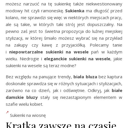
możesz narzucić na tę sukienkę także niekwestionowany
modowy hit czyli ramoneskę.
Sukienka
ma długość przed
kolano, nie sprawdzi się więc w niektórych miejscach pracy,
ale są takie, w których taki strój jest dopuszczalny. Na
pewno zaś jest to świetna propozycja do luźnej miejskiej
stylizacji, w której śmiało możesz wybrać się na przykład
na zakupy czy kawę z przyjaciółką. Polecamy tanie
i
niepowtarzalne sukienki na wesele
pań w każdym
wieku. Niedrogie i
eleganckie sukienki na wesele
, j
akie
sukienki na wesele są teraz modne?
Bez względu na panujące trendy,
biała bluza
bez kaptura
doskonale sprawdza się w różnych sytuacjach i stylizacjach,
zarówno na co dzień, jak i odświętnie. Odkryj, jak
białe
damskie bluzy
stały się niezastąpionym elementem w
szafie wielu kobiet.
Sukienki na wiosnę
Kratka zawsze na czasie