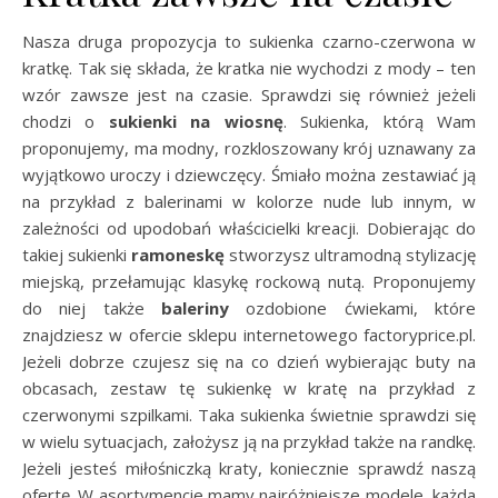
Nasza druga propozycja to sukienka czarno-czerwona w
kratkę. Tak się składa, że kratka nie wychodzi z mody – ten
wzór zawsze jest na czasie. Sprawdzi się również jeżeli
chodzi o
sukienki na wiosnę
. Sukienka, którą Wam
proponujemy, ma modny, rozkloszowany krój uznawany za
wyjątkowo uroczy i dziewczęcy. Śmiało można zestawiać ją
na przykład z balerinami w kolorze nude lub innym, w
zależności od upodobań właścicielki kreacji. Dobierając do
takiej sukienki
ramoneskę
stworzysz ultramodną stylizację
miejską, przełamując klasykę rockową nutą. Proponujemy
do niej także
baleriny
ozdobione ćwiekami, które
znajdziesz w ofercie sklepu internetowego factoryprice.pl.
Jeżeli dobrze czujesz się na co dzień wybierając buty na
obcasach, zestaw tę sukienkę w kratę na przykład z
czerwonymi szpilkami. Taka sukienka świetnie sprawdzi się
w wielu sytuacjach, założysz ją na przykład także na randkę.
Jeżeli jesteś miłośniczką kraty, koniecznie sprawdź naszą
ofertę. W asortymencie mamy najróżniejsze modele, każda