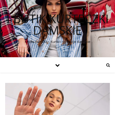
I-BUTIK KURTECZKI
DAMSKIE
Moda damska – Kurtki i stylizacje damskie