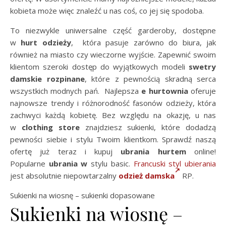
kobieta może więc znaleźć u nas coś, co jej się spodoba.
To niezwykle uniwersalne część garderoby, dostępne
w
hurt odzieży
, która pasuje zarówno do biura, jak
również na miasto czy wieczorne wyjście. Zapewnić swoim
klientom szeroki dostęp do wyjątkowych modeli
swetry
damskie rozpinane
, które z pewnością skradną serca
wszystkich modnych pań. Najlepsza
e hurtownia
oferuje
najnowsze trendy i różnorodność fasonów odzieży, która
zachwyci każdą kobietę. Bez względu na okazję, u nas
w
clothing store
znajdziesz sukienki, które dodadzą
pewności siebie i stylu Twoim klientkom. Sprawdź naszą
ofertę już teraz i kupuj
ubrania hurtem
online!
Popularne
ubrania w
stylu basic.
Francuski styl ubierania
jest absolutnie niepowtarzalny
odzież damska
RP.
Sukienki na wiosnę – sukienki dopasowane
Sukienki na wiosnę –