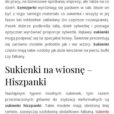
do pracy, na biznesowe spotkania, imprezy, ale także na co
dzień.
Szmizjerki
wyróżniają się paskiem w talii. Może on
być z tego samego materiału co sukienka i wszyty w jej
fason lub oddzielnie zakładany (to częstsze rozwiązanie).
Pasek dobrze podkreśla talię, dzieli sylwetkę i pomaga
optycznie wyrównać proporcje sylwetki. Rękawy
sukienki
mogą podpinać się na specjalne listwy. Świetnie prezentują
się zarówno modele jednolite jak i we wzory.
Sukienki
często mają takie ozdoby jak duże kieszenie na piersi, bufki
czy falbany.
Sukienki na wiosnę –
Hiszpanki
Następnym typem modnych sukienek, tym razem
przeznaczonych głównie do stylizacji nieformalnych są
sukienki hiszpanki
. Takie modele mają obniżoną linię
ramion, zazwyczaj ozdobioną dodatkowo falbaną.
Sukienki