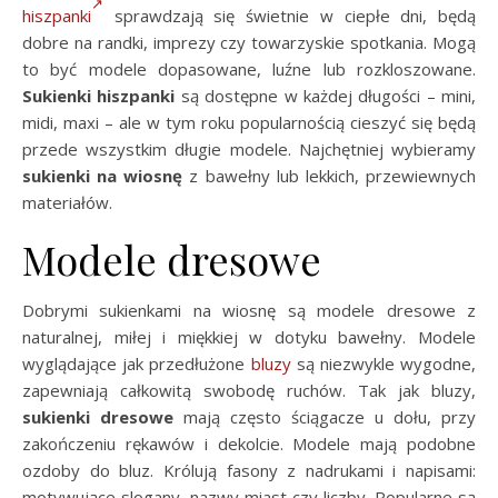
hiszpanki
sprawdzają się świetnie w ciepłe dni, będą
dobre na randki, imprezy czy towarzyskie spotkania. Mogą
to być modele dopasowane, luźne lub rozkloszowane.
Sukienki hiszpanki
są dostępne w każdej długości – mini,
midi, maxi – ale w tym roku popularnością cieszyć się będą
przede wszystkim długie modele. Najchętniej wybieramy
sukienki
na wiosnę
z bawełny lub lekkich, przewiewnych
materiałów.
Modele dresowe
Dobrymi sukienkami na wiosnę są modele dresowe z
naturalnej, miłej i miękkiej w dotyku bawełny. Modele
wyglądające jak przedłużone
bluzy
są niezwykle wygodne,
zapewniają całkowitą swobodę ruchów. Tak jak bluzy,
sukienki dresowe
mają często ściągacze u dołu, przy
zakończeniu rękawów i dekolcie. Modele mają podobne
ozdoby do bluz. Królują fasony z nadrukami i napisami:
motywujące slogany, nazwy miast czy liczby. Popularne są