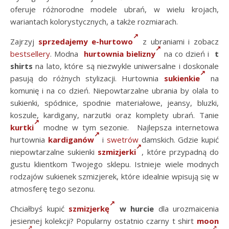
oferuje różnorodne modele ubrań, w wielu krojach,
wariantach kolorystycznych, a także rozmiarach.
Zajrzyj
sprzedajemy e-hurtowo
z ubraniami i zobacz
bestsellery
. Modna
hurtownia bielizny
na co dzień i
t
shirts
na lato, które są niezwykle uniwersalne i doskonale
pasują do różnych stylizacji. Hurtownia
sukienkie
na
komunię i na co dzień. Niepowtarzalne ubrania by olala to
sukienki, spódnice, spodnie materiałowe, jeansy, bluzki,
koszule, kardigany, narzutki oraz komplety ubrań. Tanie
kurtki
modne w tym sezonie. Najlepsza internetowa
hurtownia
kardiganów
i
swetrów
damskich. Gdzie kupić
niepowtarzalne sukienki
szmizjerki
, które przypadną do
gustu klientkom Twojego sklepu. Istnieje wiele modnych
rodzajów sukienek szmizjerek, które idealnie wpisują się w
atmosferę tego sezonu.
Chciałbyś kupić
szmizjerkę
w hurcie
dla urozmaicenia
jesiennej kolekcji? Popularny ostatnio czarny t shirt
moon