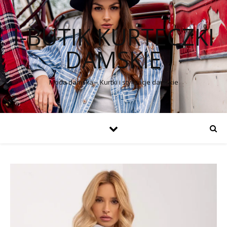
I-BUTIK KURTECZKI
DAMSKIE
Moda damska – Kurtki i stylizacje damskie