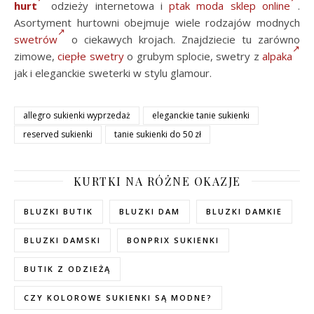
hurt
odzieży internetowa i
ptak moda sklep online
.
Asortyment hurtowni obejmuje wiele rodzajów modnych
swetrów
o ciekawych krojach. Znajdziecie tu zarówno
zimowe,
ciepłe swetry
o grubym splocie, swetry z
alpaka
jak i eleganckie sweterki w stylu glamour.
allegro sukienki wyprzedaż
eleganckie tanie sukienki
reserved sukienki
tanie sukienki do 50 zł
KURTKI NA RÓŻNE OKAZJE
BLUZKI BUTIK
BLUZKI DAM
BLUZKI DAMKIE
BLUZKI DAMSKI
BONPRIX SUKIENKI
BUTIK Z ODZIEŻĄ
CZY KOLOROWE SUKIENKI SĄ MODNE?