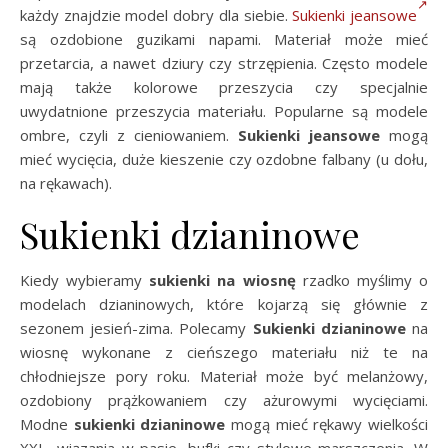
każdy znajdzie model dobry dla siebie.
Sukienki jeansowe
są ozdobione guzikami napami. Materiał może mieć
przetarcia, a nawet dziury czy strzępienia. Często modele
mają także kolorowe przeszycia czy specjalnie
uwydatnione przeszycia materiału. Popularne są modele
ombre, czyli z cieniowaniem.
Sukienki jeansowe
mogą
mieć wycięcia, duże kieszenie czy ozdobne falbany (u dołu,
na rękawach).
Sukienki dzianinowe
Kiedy wybieramy
sukienki na wiosnę
rzadko myślimy o
modelach dzianinowych, które kojarzą się głównie z
sezonem jesień-zima. Polecamy
Sukienki dzianinowe
na
wiosnę wykonane z cieńszego materiału niż te na
chłodniejsze pory roku. Materiał może być melanżowy,
ozdobiony prążkowaniem czy ażurowymi wycięciami.
Modne
sukienki dzianinowe
mogą mieć rękawy wielkości
XXL, wiązania w pasie, bufki czy stylowe marszczenia. W