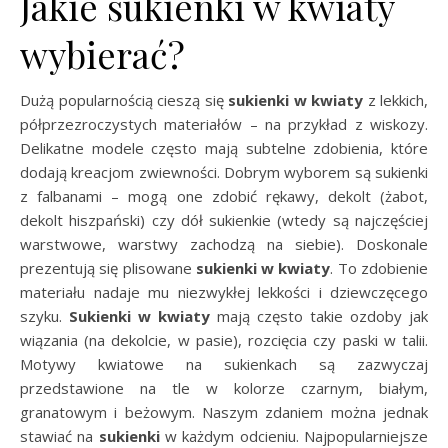
Jakie sukienki w kwiaty
wybierać?
Dużą popularnością cieszą się
sukienki w kwiaty
z lekkich,
półprzezroczystych materiałów – na przykład z wiskozy.
Delikatne modele często mają subtelne zdobienia, które
dodają kreacjom zwiewności. Dobrym wyborem są sukienki
z falbanami – mogą one zdobić rękawy, dekolt (żabot,
dekolt hiszpański) czy dół sukienkie (wtedy są najczęściej
warstwowe, warstwy zachodzą na siebie). Doskonale
prezentują się plisowane
sukienki w kwiaty
. To zdobienie
materiału nadaje mu niezwykłej lekkości i dziewczęcego
szyku.
Sukienki w kwiaty
mają często takie ozdoby jak
wiązania (na dekolcie, w pasie), rozcięcia czy paski w talii.
Motywy kwiatowe na sukienkach są zazwyczaj
przedstawione na tle w kolorze czarnym, białym,
granatowym i beżowym. Naszym zdaniem można jednak
stawiać na
sukienki
w każdym odcieniu. Najpopularniejsze