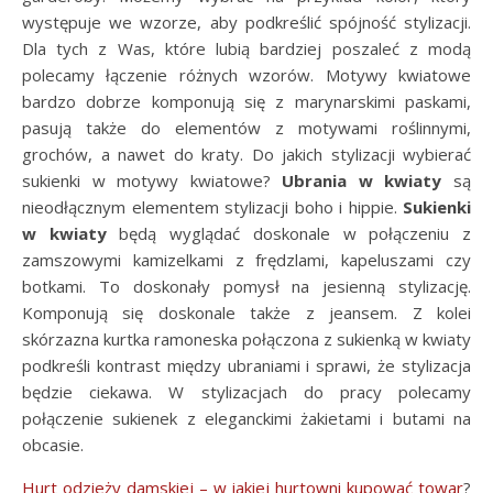
występuje we wzorze, aby podkreślić spójność stylizacji.
Dla tych z Was, które lubią bardziej poszaleć z modą
polecamy łączenie różnych wzorów. Motywy kwiatowe
bardzo dobrze komponują się z marynarskimi paskami,
pasują także do elementów z motywami roślinnymi,
grochów, a nawet do kraty. Do jakich stylizacji wybierać
sukienki w motywy kwiatowe?
Ubrania w kwiaty
są
nieodłącznym elementem stylizacji boho i hippie.
Sukienki
w kwiaty
będą wyglądać doskonale w połączeniu z
zamszowymi kamizelkami z frędzlami, kapeluszami czy
botkami. To doskonały pomysł na jesienną stylizację.
Komponują się doskonale także z jeansem. Z kolei
skórzazna kurtka ramoneska połączona z sukienką w kwiaty
podkreśli kontrast między ubraniami i sprawi, że stylizacja
będzie ciekawa. W stylizacjach do pracy polecamy
połączenie sukienek z eleganckimi żakietami i butami na
obcasie.
Hurt odzieży damskiej – w jakiej hurtowni kupować towar
?