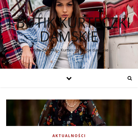
I-BUTIK KURTECZKI
DAMSKIE
Moda damska – Kurtki i stylizacje damskie
AKTUALNOŚCI