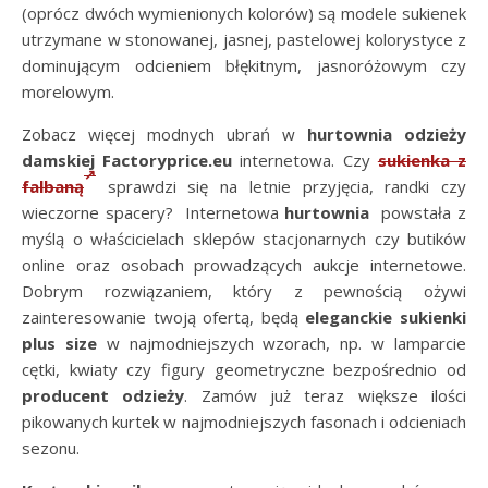
(oprócz dwóch wymienionych kolorów) są modele sukienek
utrzymane w stonowanej, jasnej, pastelowej kolorystyce z
dominującym odcieniem błękitnym, jasnoróżowym czy
morelowym.
Zobacz więcej modnych ubrań w
hurtownia odzieży
damskiej Factoryprice.eu
internetowa. Czy
sukienka z
falbaną
sprawdzi się na letnie przyjęcia, randki czy
wieczorne spacery? Internetowa
hurtownia
powstała z
myślą o właścicielach sklepów stacjonarnych czy butików
online oraz osobach prowadzących aukcje internetowe.
Dobrym rozwiązaniem, który z pewnością ożywi
zainteresowanie twoją ofertą, będą
eleganckie sukienki
plus size
w najmodniejszych wzorach, np. w lamparcie
cętki, kwiaty czy figury geometryczne bezpośrednio od
producent odzieży
. Zamów już teraz większe ilości
pikowanych kurtek w najmodniejszych fasonach i odcieniach
sezonu.