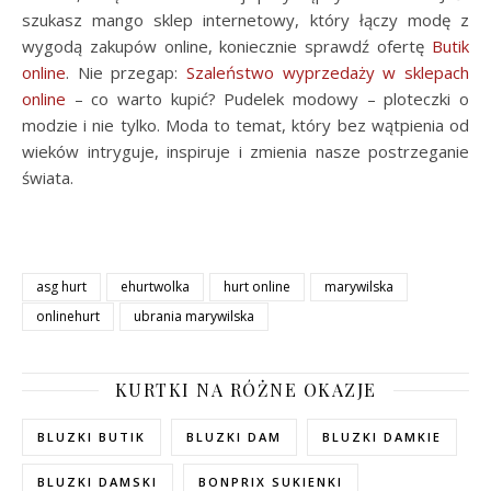
szukasz mango sklep internetowy, który łączy modę z
wygodą zakupów online, koniecznie sprawdź ofertę
Butik
online
. Nie przegap:
Szaleństwo wyprzedaży w sklepach
online
– co warto kupić? Pudelek modowy – ploteczki o
modzie i nie tylko. Moda to temat, który bez wątpienia od
wieków intryguje, inspiruje i zmienia nasze postrzeganie
świata.
asg hurt
ehurtwolka
hurt online
marywilska
onlinehurt
ubrania marywilska
KURTKI NA RÓŻNE OKAZJE
BLUZKI BUTIK
BLUZKI DAM
BLUZKI DAMKIE
BLUZKI DAMSKI
BONPRIX SUKIENKI