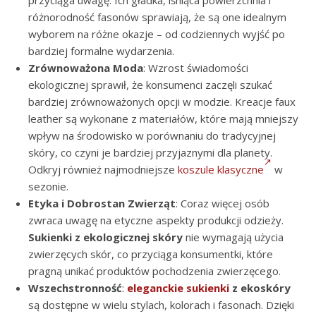
przyciąga uwagę. Ich gładka, lśniąca powierzchnia i
różnorodność fasonów sprawiają, że są one idealnym
wyborem na różne okazje – od codziennych wyjść po
bardziej formalne wydarzenia.
Zrównoważona Moda
: Wzrost świadomości
ekologicznej sprawił, że konsumenci zaczęli szukać
bardziej zrównoważonych opcji w modzie. Kreacje faux
leather są wykonane z materiałów, które mają mniejszy
wpływ na środowisko w porównaniu do tradycyjnej
skóry, co czyni je bardziej przyjaznymi dla planety.
Odkryj również najmodniejsze
koszule klasyczne
w
sezonie.
Etyka i Dobrostan Zwierząt
: Coraz więcej osób
zwraca uwagę na etyczne aspekty produkcji odzieży.
Sukienki z ekologicznej skóry
nie wymagają użycia
zwierzęcych skór, co przyciąga konsumentki, które
pragną unikać produktów pochodzenia zwierzęcego.
Wszechstronność
:
eleganckie sukienki
z ekoskóry
są dostępne w wielu stylach, kolorach i fasonach. Dzięki