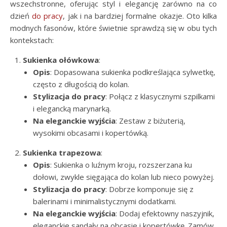
wszechstronne, oferując styl i elegancję zarówno na co
dzień
do pracy
, jak i na bardziej formalne okazje. Oto kilka
modnych fasonów, które świetnie sprawdzą się w obu tych
kontekstach:
Sukienka ołówkowa
:
Opis
: Dopasowana sukienka podkreślająca sylwetkę,
często z długością do kolan.
Stylizacja do pracy
: Połącz z klasycznymi szpilkami
i elegancką marynarką.
Na eleganckie wyjścia
: Zestaw z biżuterią,
wysokimi obcasami i kopertówką.
Sukienka trapezowa
:
Opis
: Sukienka o luźnym kroju, rozszerzana ku
dołowi, zwykle sięgająca do kolan lub nieco powyżej.
Stylizacja do pracy
: Dobrze komponuje się z
balerinami i minimalistycznymi dodatkami.
Na eleganckie wyjścia
: Dodaj efektowny naszyjnik,
eleganckie sandały na obcasie i kopertówkę. Zamów