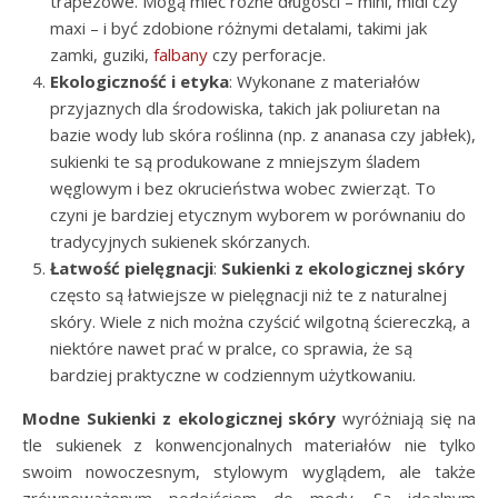
trapezowe. Mogą mieć różne długości – mini, midi czy
maxi – i być zdobione różnymi detalami, takimi jak
zamki, guziki,
falbany
czy perforacje.
Ekologiczność i etyka
: Wykonane z materiałów
przyjaznych dla środowiska, takich jak poliuretan na
bazie wody lub skóra roślinna (np. z ananasa czy jabłek),
sukienki te są produkowane z mniejszym śladem
węglowym i bez okrucieństwa wobec zwierząt. To
czyni je bardziej etycznym wyborem w porównaniu do
tradycyjnych sukienek skórzanych.
Łatwość pielęgnacji
:
Sukienki z ekologicznej skóry
często są łatwiejsze w pielęgnacji niż te z naturalnej
skóry. Wiele z nich można czyścić wilgotną ściereczką, a
niektóre nawet prać w pralce, co sprawia, że są
bardziej praktyczne w codziennym użytkowaniu.
Modne Sukienki z ekologicznej skóry
wyróżniają się na
tle sukienek z konwencjonalnych materiałów nie tylko
swoim nowoczesnym, stylowym wyglądem, ale także