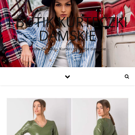
I-BUTIK KURTECZKI
DAMSKIE
Moda damska – Kurtki i stylizacje damskie