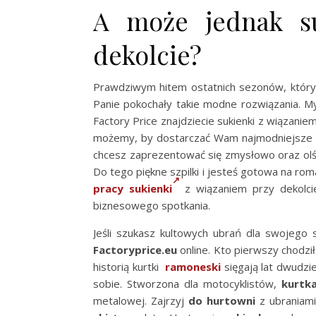
A może jednak s
dekolcie?
Prawdziwym hitem ostatnich sezonów, który
Panie pokochały takie modne rozwiązania. M
Factory Price znajdziecie sukienki z wiązani
możemy, by dostarczać Wam najmodniejsze roz
chcesz zaprezentować się zmysłowo oraz olśni
Do tego piękne szpilki i jesteś gotowa na r
pracy sukienki
z wiązaniem przy dekolci
biznesowego spotkania.
Jeśli szukasz kultowych ubrań dla swojego s
Factoryprice.eu
online. Kto pierwszy chodz
historią kurtki
ramoneski
sięgają lat dwudzi
sobie. Stworzona dla motocyklistów,
kurtk
metalowej. Zajrzyj
do hurtowni
z ubraniam