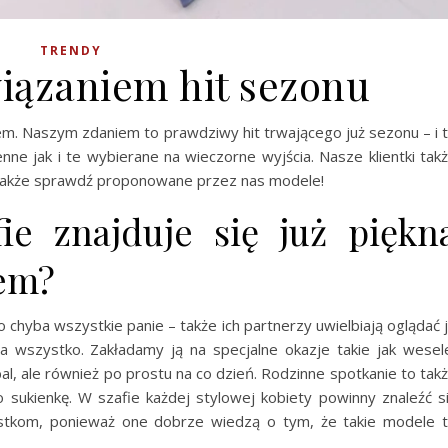
TRENDY
wiązaniem hit sezonu
em. Naszym zdaniem to prawdziwy hit trwającego już sezonu – i 
enne jak i te wybierane na wieczorne wyjścia. Nasze klientki tak
y także sprawdź proponowane przez nas modele!
ie znajduje się już piękn
iem?
 chyba wszystkie panie – także ich partnerzy uwielbiają oglądać 
na wszystko. Zakładamy ją na specjalne okazje takie jak wesel
bal, ale również po prostu na co dzień. Rodzinne spotkanie to tak
 sukienkę. W szafie każdej stylowej kobiety powinny znaleźć s
listkom, ponieważ one dobrze wiedzą o tym, że takie modele 