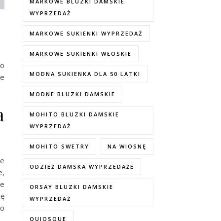
MARKOWE BLUZKI DAMSKIE
WYPRZEDAŻ
MARKOWE SUKIENKI WYPRZEDAŻ
MARKOWE SUKIENKI WŁOSKIE
to
MODNA SUKIENKA DLA 50 LATKI
że
MODNE BLUZKI DAMSKIE
a
MOHITO BLUZKI DAMSKIE
WYPRZEDAŻ
MOHITO SWETRY
NA WIOSNĘ
je
ODZIEŻ DAMSKA WYPRZEDAŻE
e,
że
ORSAY BLUZKI DAMSKIE
ię
WYPRZEDAŻ
to
QUIOSQUE