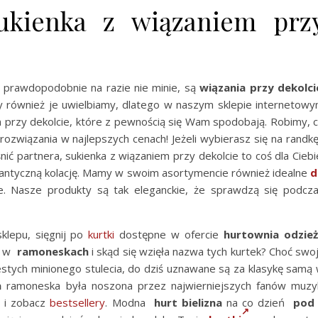
ukienka z wiązaniem prz
 prawdopodobnie na razie nie minie, są
wiązania przy dekolci
y również je uwielbiamy, dlatego w naszym sklepie internetow
em przy dekolcie, które z pewnością się Wam spodobają. Robimy, 
wiązania w najlepszych cenach! Jeżeli wybierasz się na randkę
ć partnera, sukienka z wiązaniem przy dekolcie to coś dla Ciebi
omantyczną kolację. Mamy w swoim asortymencie również idealne
d
e. Nasze produkty są tak eleganckie, że sprawdzą się podcz
klepu, sięgnij po
kurtki
dostępne w ofercie
hurtownia odzie
ił w
ramoneskach
i skąd się wzięła nazwa tych kurtek? Choć swo
estych minionego stulecia, do dziś uznawane są za klasykę samą
a
ramoneska była noszona przez najwierniejszych fanów muzy
i i zobacz
bestsellery
. Modna
hurt bielizna
na co dzień
pod