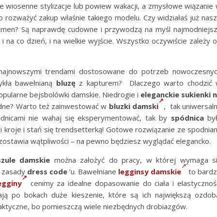
e wiosenne stylizacje lub powiew wakacji, a zmysłowe wiązanie
rto rozważyć zakup właśnie takiego modelu. Czy widziałaś już nas
armen? Są naprawdę cudowne i przywodzą na myśl najmodniejs
 i na co dzień, i na wielkie wyjście. Wszystko oczywiście zależy 
najnowszymi trendami dostosowane do potrzeb nowoczesny
kła bawełnianą
bluzę
z kapturem? Dlaczego warto chodzić
opularne bejsbolówki damskie. Niedrogie i
eleganckie sukienki 
modne? Warto też zainwestować w
bluzki damsk
i
, tak uniwersal
ódnicami nie wahaj się eksperymentować, tak by
spódnica
był
 kroje i stań się trendsetterką! Gotowe rozwiązanie ze spodnia
ozostawia wątpliwości – na pewno będziesz wyglądać elegancko.
szule damskie
można założyć do pracy, w której wymaga s
e zasady
dress code
’u. Bawełniane
legginsy damskie
to bard
egginy
cenimy za idealne dopasowanie do ciała i elastycznoś
ają po bokach duże kieszenie, które są ich największą ozdob
aktyczne, bo pomieszczą wiele niezbędnych drobiazgów.