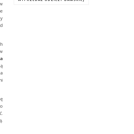
 w
ze
zy
od
ch
 w
na
ną
a
mi
ię
zo
ć.
ą.