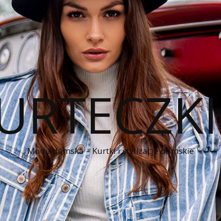
KURTECZK
Moda damska – Kurtki i stylizacje damskie