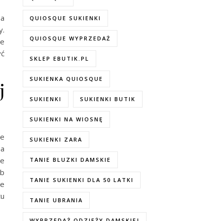
 a
QUIOSQUE SUKIENKI
y.
QUIOSQUE WYPRZEDAŻ
je
yć
SKLEP EBUTIK.PL
SUKIENKA QUIOSQUE
j
SUKIENKI
SUKIENKI BUTIK
SUKIENKI NA WIOSNĘ
ce
SUKIENKI ZARA
na
we
TANIE BLUZKI DAMSKIE
ub
TANIE SUKIENKI DLA 50 LATKI
ie
tu
TANIE UBRANIA
WYPRZEDAŻ ODZIEŻY DAMSKIEJ