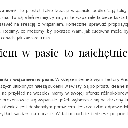
ązaniem
? To proste! Takie kreacje wspaniale podkreślają talię,
doczna. To są właśnie między innymi te wspaniałe kobiece kształt
ostawić na kreację z wiązaniem, koniecznie sprawdź propozyc
ice. Robimy, co możemy, by pokazać Wam, jak cudowna może b
cenach, jak zawsze u nas.
iem w pasie to najchętnie
enki z wiązaniem w pasie
. W sklepie internetowym Factory Pri
zych ulubionych należą sukienki w kwiaty. Są po prostu idealne 
ką na przykład na wesele? Mamy w swojej ofercie różnokoloro
prezentować się wspaniale. Jeżeli wybierasz się na chrzciny l
em również jest doskonałym pomysłem. Jeszcze tylko odpowiedn
przykład sandałki na obcasie. W takim outficie będziesz po pros