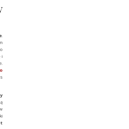
y
e
.
ym
co
 i
e.
o
as
ży
ją
 w
ki
 t