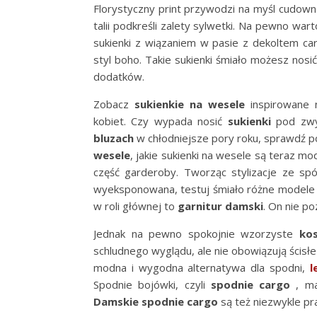
Florystyczny print przywodzi na myśl cudown
talii podkreśli zalety sylwetki. Na pewno wa
sukienki z wiązaniem w pasie z dekoltem c
styl boho. Takie sukienki śmiało możesz nosić
dodatków.
Zobacz
sukienkie na wesele
inspirowane 
kobiet. Czy wypada nosić
sukienki
pod zwy
bluzach
w chłodniejsze pory roku, sprawdź p
wesele
, j
akie sukienki na wesele są teraz 
część garderoby.
Tworząc stylizacje ze sp
wyeksponowana, testuj śmiało różne modele i
w roli głównej to
garnitur damski
. On nie p
Jednak na pewno spokojnie wzorzyste
ko
schludnego wyglądu, ale nie obowiązują ścisł
modna i wygodna alternatywa dla spodni,
l
Spodnie bojówki, czyli
spodnie cargo
, m
Damskie spodnie cargo
są też niezwykle pr