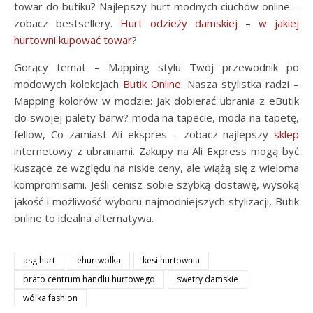
towar do butiku? Najlepszy hurt modnych ciuchów online –
zobacz bestsellery.
Hurt odzieży damskiej – w jakiej
hurtowni kupować towar
?
Gorący temat – Mapping stylu Twój przewodnik po
modowych kolekcjach
Butik Online
. Nasza stylistka radzi –
Mapping kolorów w modzie: Jak dobierać ubrania z eButik
do swojej palety barw? moda na tapecie, moda na tapetę,
fellow, Co zamiast Ali ekspres – zobacz najlepszy
sklep
internetowy z ubraniami. Zakupy na Ali Express mogą być
kuszące ze względu na niskie ceny, ale wiążą się z wieloma
kompromisami. Jeśli cenisz sobie szybką dostawę, wysoką
jakość i możliwość wyboru najmodniejszych stylizacji, Butik
online to idealna alternatywa.
asg hurt
ehurtwolka
kesi hurtownia
prato centrum handlu hurtowego
swetry damskie
wólka fashion