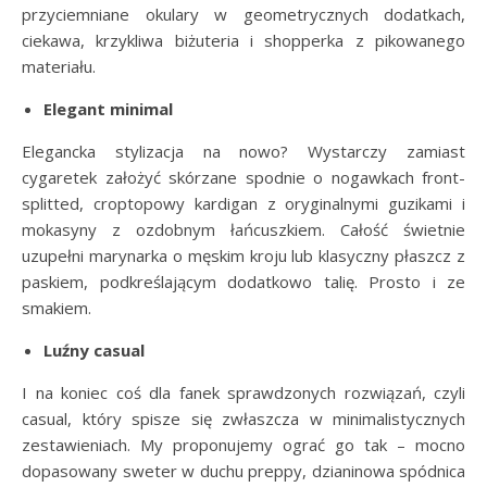
przyciemniane okulary w geometrycznych dodatkach,
ciekawa, krzykliwa biżuteria i shopperka z pikowanego
materiału.
Elegant minimal
Elegancka stylizacja na nowo? Wystarczy zamiast
cygaretek założyć skórzane spodnie o nogawkach front-
splitted, croptopowy kardigan z oryginalnymi guzikami i
mokasyny z ozdobnym łańcuszkiem. Całość świetnie
uzupełni marynarka o męskim kroju lub klasyczny płaszcz z
paskiem, podkreślającym dodatkowo talię. Prosto i ze
smakiem.
Luźny casual
I na koniec coś dla fanek sprawdzonych rozwiązań, czyli
casual, który spisze się zwłaszcza w minimalistycznych
zestawieniach. My proponujemy ograć go tak – mocno
dopasowany sweter w duchu preppy, dzianinowa spódnica