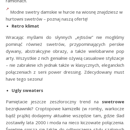
ramionach.
Modne swetry damskie w hurcie na wiosnę znajdziesz w
hurtowni swetrów – poznaj naszą ofertę!
Retro klimat
Wracając myślami do słynnych „ejtisów” nie mogliśmy
pominąć również swetrów, przypominających perskie
dywany, abstrakcyjne obrazy, a także wielobarwne pop
arty. Wszystkie z nich genialnie ożywią casualowe stylizacje
– nie zabraknie ich jednak także w klasycznych, eleganckich
połączeniach z serii power dressing. Zdecydowany must
have tego sezonu!
Ugly sweaters
Pamiętacie jeszcze zeszłoroczny trend na
swetrowe
bezrękawniki? Croptopowe kamizelki (w romby, warkocze
bądź prążki) dodajemy aktualnie wszędzie tam, gdzie ślad
zostawiły lata 2000 i moda na nieco kiczowate połączenia.
Świetnie spiszą się także do odtworzenia stylu szalonych