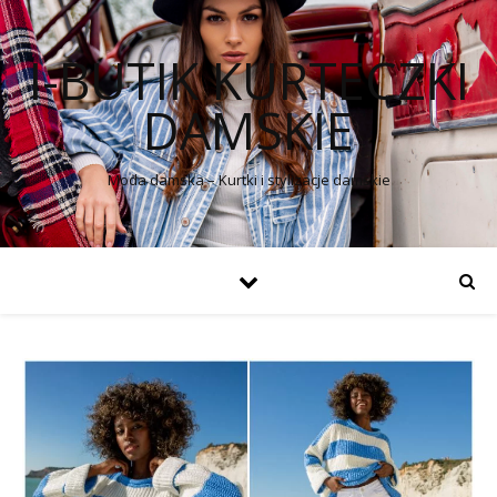
I-BUTIK KURTECZKI
DAMSKIE
Moda damska – Kurtki i stylizacje damskie