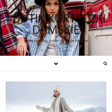
I-BUTIK KURTECZKI
DAMSKIE
Moda damska – Kurtki i stylizacje damskie