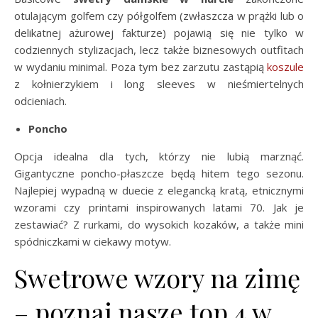
otulającym golfem czy półgolfem (zwłaszcza w prążki lub o
delikatnej ażurowej fakturze) pojawią się nie tylko w
codziennych stylizacjach, lecz także biznesowych outfitach
w wydaniu minimal. Poza tym bez zarzutu zastąpią
koszule
z kołnierzykiem i long sleeves w nieśmiertelnych
odcieniach.
Poncho
Opcja idealna dla tych, którzy nie lubią marznąć.
Gigantyczne poncho-płaszcze będą hitem tego sezonu.
Najlepiej wypadną w duecie z elegancką kratą, etnicznymi
wzorami czy printami inspirowanych latami 70. Jak je
zestawiać? Z rurkami, do wysokich kozaków, a także mini
spódniczkami w ciekawy motyw.
Swetrowe wzory na zimę
– poznaj nasze top 4 w