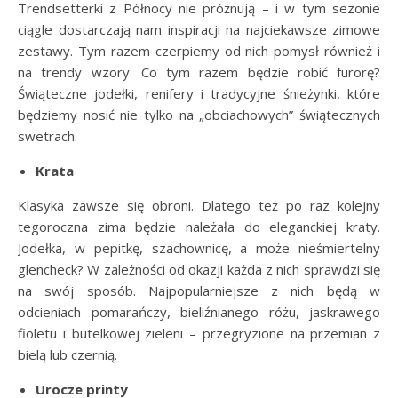
Trendsetterki z Północy nie próżnują – i w tym sezonie
ciągle dostarczają nam inspiracji na najciekawsze zimowe
zestawy. Tym razem czerpiemy od nich pomysł również i
na trendy wzory. Co tym razem będzie robić furorę?
Świąteczne jodełki, renifery i tradycyjne śnieżynki, które
będziemy nosić nie tylko na „obciachowych” świątecznych
swetrach.
Krata
Klasyka zawsze się obroni. Dlatego też po raz kolejny
tegoroczna zima będzie należała do eleganckiej kraty.
Jodełka, w pepitkę, szachownicę, a może nieśmiertelny
glencheck? W zależności od okazji każda z nich sprawdzi się
na swój sposób. Najpopularniejsze z nich będą w
odcieniach pomarańczy, bieliźnianego różu, jaskrawego
fioletu i butelkowej zieleni – przegryzione na przemian z
bielą lub czernią.
Urocze printy