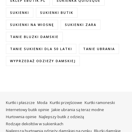
SKLEP EBUTIK.PL
SUKIENKA QUIOSQUE
SUKIENKI
SUKIENKI BUTIK
SUKIENKI NA WIOSNĘ
SUKIENKI ZARA
TANIE BLUZKI DAMSKIE
TANIE SUKIENKI DLA 50 LATKI
TANIE UBRANIA
WYPRZEDAŻ ODZIEŻY DAMSKIEJ
Kurtki i płaszcze
Moda
Kurtki przejściowe
Kurtki ramoneski
Internetowy butik opinie
Jakie ubrania są teraz modne
Hurtownia opinie
Najlepszy butik z odzieżą
Rodzaje dekoltów w sukienkach
Najlepsza hurtownia odzieży damskiej na rynku
Bluzki damskie