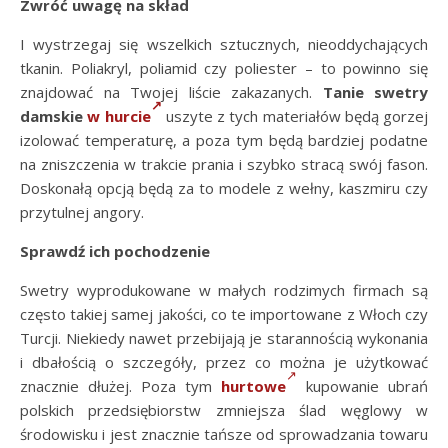
Zwróć uwagę na skład
I wystrzegaj się wszelkich sztucznych, nieoddychających
tkanin. Poliakryl, poliamid czy poliester – to powinno się
znajdować na Twojej liście zakazanych.
Tanie swetry
damskie
w hurcie
uszyte z tych materiałów będą gorzej
izolować temperaturę, a poza tym będą bardziej podatne
na zniszczenia w trakcie prania i szybko stracą swój fason.
Doskonałą opcją będą za to modele z wełny, kaszmiru czy
przytulnej angory.
Sprawdź ich pochodzenie
Swetry wyprodukowane w małych rodzimych firmach są
często takiej samej jakości, co te importowane z Włoch czy
Turcji. Niekiedy nawet przebijają je starannością wykonania
i dbałością o szczegóły, przez co można je użytkować
znacznie dłużej. Poza tym
hurtowe
kupowanie ubrań
polskich przedsiębiorstw zmniejsza ślad węglowy w
środowisku i jest znacznie tańsze od sprowadzania towaru