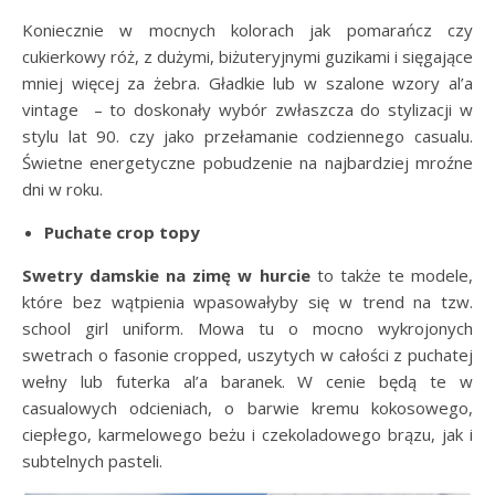
Koniecznie w mocnych kolorach jak pomarańcz czy
cukierkowy róż, z dużymi, biżuteryjnymi guzikami i sięgające
mniej więcej za żebra. Gładkie lub w szalone wzory al’a
vintage – to doskonały wybór zwłaszcza do stylizacji w
stylu lat 90. czy jako przełamanie codziennego casualu.
Świetne energetyczne pobudzenie na najbardziej mroźne
dni w roku.
Puchate crop topy
Swetry damskie na zimę w hurcie
to także te modele,
które bez wątpienia wpasowałyby się w trend na tzw.
school girl uniform. Mowa tu o mocno wykrojonych
swetrach o fasonie cropped, uszytych w całości z puchatej
wełny lub futerka al’a baranek. W cenie będą te w
casualowych odcieniach, o barwie kremu kokosowego,
ciepłego, karmelowego beżu i czekoladowego brązu, jak i
subtelnych pasteli.