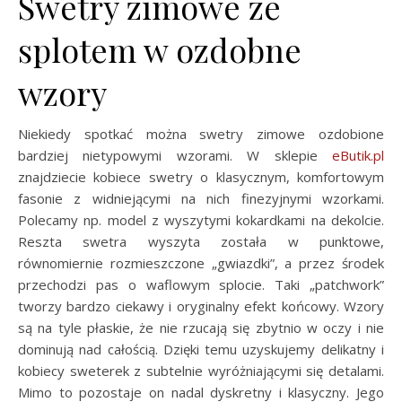
Swetry zimowe ze
splotem w ozdobne
wzory
Niekiedy spotkać można swetry zimowe ozdobione
bardziej nietypowymi wzorami. W sklepie
eButik.pl
znajdziecie kobiece swetry o klasycznym, komfortowym
fasonie z widniejącymi na nich finezyjnymi wzorkami.
Polecamy np. model z wyszytymi kokardkami na dekolcie.
Reszta swetra wyszyta została w punktowe,
równomiernie rozmieszczone „gwiazdki”, a przez środek
przechodzi pas o waflowym splocie. Taki „patchwork”
tworzy bardzo ciekawy i oryginalny efekt końcowy. Wzory
są na tyle płaskie, że nie rzucają się zbytnio w oczy i nie
dominują nad całością. Dzięki temu uzyskujemy delikatny i
kobiecy sweterek z subtelnie wyróżniającymi się detalami.
Mimo to pozostaje on nadal dyskretny i klasyczny. Jego