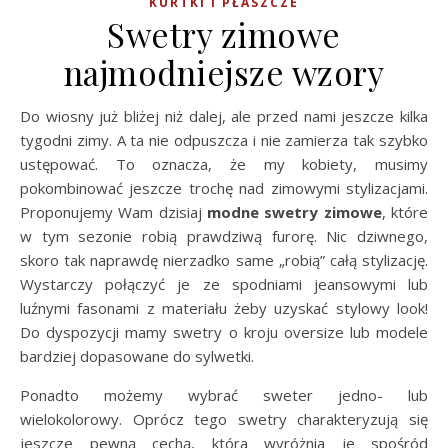
KURTKI I PŁASZCZE
Swetry zimowe
najmodniejsze wzory
Do wiosny już bliżej niż dalej, ale przed nami jeszcze kilka
tygodni zimy. A ta nie odpuszcza i nie zamierza tak szybko
ustępować. To oznacza, że my kobiety, musimy
pokombinować jeszcze trochę nad zimowymi stylizacjami.
Proponujemy Wam dzisiaj
modne
swetry zimowe
, które
w tym sezonie robią prawdziwą furorę. Nic dziwnego,
skoro tak naprawdę nierzadko same „robią” całą stylizację.
Wystarczy połączyć je ze spodniami jeansowymi lub
luźnymi fasonami z materiału żeby uzyskać stylowy look!
Do dyspozycji mamy swetry o kroju oversize lub modele
bardziej dopasowane do sylwetki.
Ponadto możemy wybrać sweter jedno- lub
wielokolorowy. Oprócz tego swetry charakteryzują się
jeszcze pewną cechą, która wyróżnia je spośród