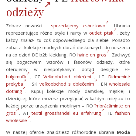
odzieży
Zobacz nowości
sprzedajemy e-hurtowo
. Ubrania
reprezentujące różne style i nurty w
outlet ptak
, żeby
każdy znalazł tu coś odpowiedniego dla siebie. Ponadto
zobacz kolekcje modnych ubrań doskonałych do noszenia
na co dzień DE b2b kleidung, RO
haine en gros
. Zachwyć
się bogactwem wzorów i fasonów odzieży, które
oferujemy w niespotykanym dotąd designie EE
hulgimüük
, CZ
Velkoobchod oblečení
, LT
Didmeninė
prekyba
, SK
veľkoobchod s oblečením
, EN
wholesale
clothing
. Kupuj kolekcje mody damskiej, męskiej i
dziecięcej, które możesz przeglądać w każdym miejscu i o
każdej porze urządzeniu mobilnym – RO
îmbrăcăminte en
gros
, AT
textil grosshandel eu erfahrung
, IE
fashion
wholesale
.
W naszej ofercie znajdziesz różnorodne ubrania
Moda