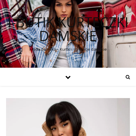
I-BUTIK KURTECZKI
DAMSKIE
Moda damska – Kurtki i stylizacje damskie