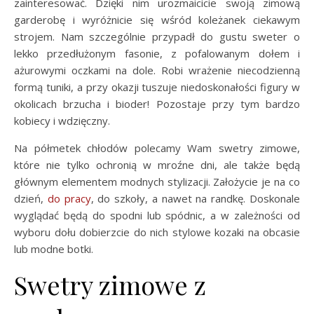
zainteresować. Dzięki nim urozmaicicie swoją zimową
garderobę i wyróżnicie się wśród koleżanek ciekawym
strojem. Nam szczególnie przypadł do gustu sweter o
lekko przedłużonym fasonie, z pofalowanym dołem i
ażurowymi oczkami na dole. Robi wrażenie niecodzienną
formą tuniki, a przy okazji tuszuje niedoskonałości figury w
okolicach brzucha i bioder! Pozostaje przy tym bardzo
kobiecy i wdzięczny.
Na półmetek chłodów polecamy Wam swetry zimowe,
które nie tylko ochronią w mroźne dni, ale także będą
głównym elementem modnych stylizacji. Założycie je na co
dzień,
do pracy
, do szkoły, a nawet na randkę. Doskonale
wyglądać będą do spodni lub spódnic, a w zależności od
wyboru dołu dobierzcie do nich stylowe kozaki na obcasie
lub modne botki.
Swetry zimowe z