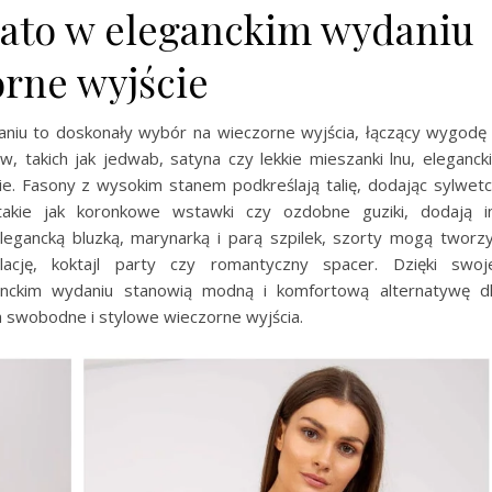
lato w eleganckim wydaniu
orne wyjście
niu to doskonały wybór na wieczorne wyjścia, łączący wygodę
 takich jak jedwab, satyna czy lekkie mieszanki lnu, eleganck
ie. Fasony z wysokim stanem podkreślają talię, dodając sylwet
 takie jak koronkowe wstawki czy ozdobne guziki, dodają 
egancką bluzką, marynarką i parą szpilek, szorty mogą tworz
olację, koktajl party czy romantyczny spacer. Dzięki swoj
anckim wydaniu stanowią modną i komfortową alternatywę d
na swobodne i stylowe wieczorne wyjścia.