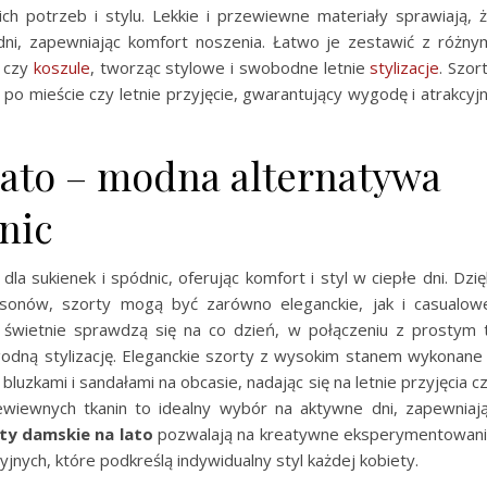
h potrzeb i stylu. Lekkie i przewiewne materiały sprawiają, 
ni, zapewniając komfort noszenia. Łatwo je zestawić z różny
czy
koszule
, tworząc stylowe i swobodne letnie
stylizacje
. Szor
po mieście czy letnie przyjęcie, gwarantujący wygodę i atrakcyj
lato – modna alternatywa
nic
a sukienek i spódnic, oferując komfort i styl w ciepłe dni. Dzię
asonów, szorty mogą być zarówno eleganckie, jak i casualow
 świetnie sprawdzą się na co dzień, w połączeniu z prostym 
dną stylizację. Eleganckie szorty z wysokim stanem wykonane
luzkami i sandałami na obcasie, nadając się na letnie przyjęcia c
ewiewnych tkanin to idealny wybór na aktywne dni, zapewniaj
ty damskie na lato
pozwalają na kreatywne eksperymentowan
jnych, które podkreślą indywidualny styl każdej kobiety.