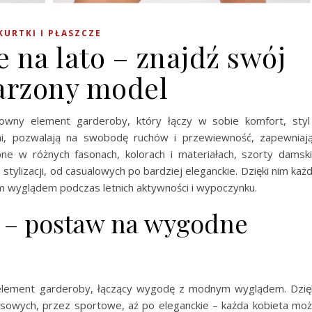
KURTKI I PŁASZCZE
 na lato – znajdź swój
rzony model
owny element garderoby, który łączy w sobie komfort, sty
dni, pozwalają na swobodę ruchów i przewiewność, zapewniaj
e w różnych fasonach, kolorach i materiałach, szorty damsk
stylizacji, od casualowych po bardziej eleganckie. Dzięki nim każ
ym wyglądem podczas letnich aktywności i wypoczynku.
 – postaw na wygodne
element garderoby, łączący wygodę z modnym wyglądem. Dzię
nsowych, przez sportowe, aż po eleganckie – każda kobieta mo