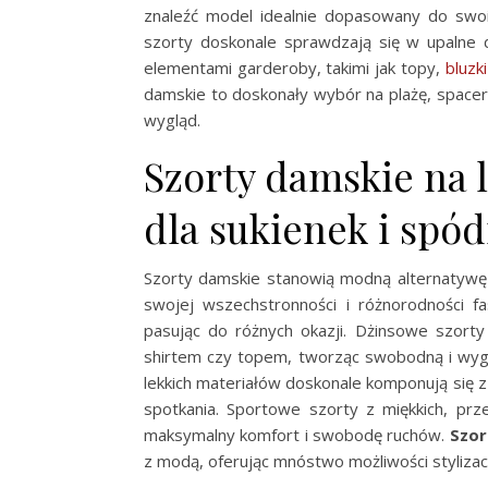
znaleźć model idealnie dopasowany do swoic
szorty doskonale sprawdzają się w upalne d
elementami garderoby, takimi jak topy,
bluzki
damskie to doskonały wybór na plażę, spacer 
wygląd.
Szorty damskie na 
dla sukienek i spód
Szorty damskie stanowią modną alternatywę dl
swojej wszechstronności i różnorodności f
pasując do różnych okazji. Dżinsowe szorty
shirtem czy topem, tworząc swobodną i wygo
lekkich materiałów doskonale komponują się z b
spotkania. Sportowe szorty z miękkich, prz
maksymalny komfort i swobodę ruchów.
Szor
z modą, oferując mnóstwo możliwości stylizacy