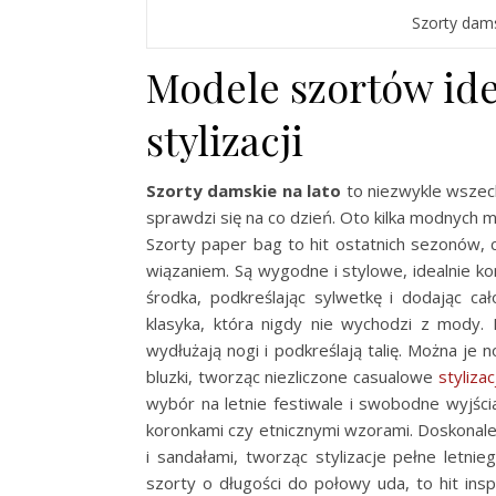
Szorty dams
Modele szortów id
stylizacji
Szorty damskie na lato
to niezwykle wszec
sprawdzi się na co dzień. Oto kilka modnych mo
Szorty paper bag to hit ostatnich sezonów, 
wiązaniem. Są wygodne i stylowe, idealnie k
środka, podkreślając sylwetkę i dodając 
klasyka, która nigdy nie wychodzi z mody.
wydłużają nogi i podkreślają talię. Można je
bluzki, tworząc niezliczone casualowe
styliza
wybór na letnie festiwale i swobodne wyjści
koronkami czy etnicznymi wzorami. Doskonale 
i sandałami, tworząc stylizacje pełne letnie
szorty o długości do połowy uda, to hit in