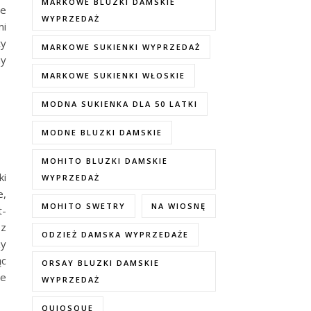
MARKOWE BLUZKI DAMSKIE
że
WYPRZEDAŻ
mi
ty
MARKOWE SUKIENKI WYPRZEDAŻ
ny
MARKOWE SUKIENKI WŁOSKIE
MODNA SUKIENKA DLA 50 LATKI
MODNE BLUZKI DAMSKIE
MOHITO BLUZKI DAMSKIE
ki
WYPRZEDAŻ
e,
MOHITO SWETRY
NA WIOSNĘ
t-
 z
ODZIEŻ DAMSKA WYPRZEDAŻE
zy
ąc
ORSAY BLUZKI DAMSKIE
ie
WYPRZEDAŻ
QUIOSQUE