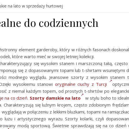
kie na lato w sprzedaży hurtowej
ealne do codziennych
hstronny element garderoby, który w różnych fasonach doskona
deli, które warto mieć w swojej letniej kolekcji.
charakteryzujący się wysokim stanem i marszczoną talią, często
omponują się z dopasowanymi topami lub t-shirtami wsuniętymi 
całości modnego wyglądu. Jeansowe szorty z wysokim stanem 
 Dzięki wysokiemu stanowi
oryginalne ciuchy z Turcji
optyczn
 nosić z niemal każdym topem, od prostych t-shirtów po eleganck
cje na co dzień
.
Szorty damskie na lato
w stylu boho to ideal
a. Charakteryzują się luźnym krojem, często zdobionym frędzlam
wyglądają w połączeniu z lekkimi bluzkami, topami na ramiączka
go luzu i artystycznego wyrazu. Szorty kolarki, czyli dopasowa
spirowany modą sportową. Świetnie sprawdzają się na co dzień