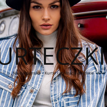
KURTECZK
Moda damska – Kurtki i stylizacje damskie