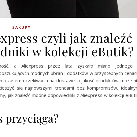
ZAKUPY
express czyli jak znaleźć
niki w kolekcji eButik?
nność, a Aliexpress przez lata zyskało miano jednego
b poszukujących modnych ubrań i dodatków w przystępnych cenac
ugim czasem oczekiwania na dostawę, a jakość produktów może n
ą cieszyć się najnowszymi trendami bez kompromisów, idealn
my, jak znaleźć modne odpowiedniki z Aliexpress w kolekcji eButi
s przyciąga?