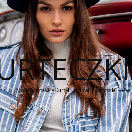
KURTECZK
Moda damska – Kurtki i stylizacje damskie