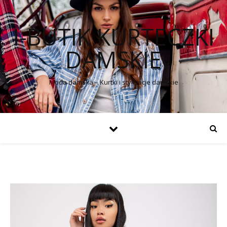
I-BUTIK KURTECZKI
DAMSKIE
Moda damska – Kurtki i stylizacje damskie