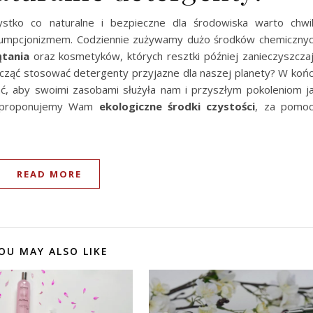
stko co naturalne i bezpieczne dla środowiska warto chwi
sumpcjonizmem. Codziennie zużywamy dużo środków chemiczny
tania
oraz kosmetyków, których resztki później zanieczyszcza
zacząć stosować detergenty przyjazne dla naszej planety? W koń
ć, aby swoimi zasobami służyła nam i przyszłym pokoleniom j
 zaproponujemy Wam
ekologiczne środki czystości
, za pomo
READ MORE
OU MAY ALSO LIKE