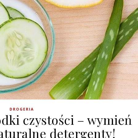
DROGERIA
odki czystości – wymień
aturalne detergenty!