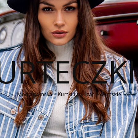
KURTECZK
Moda damska – Kurtki i stylizacje damskie