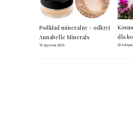
Kosme
Podkład mineralny – odkryj
dla ko
Annabelle Minerals
20 listop
19 stycznia 2025