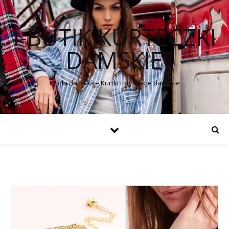
I-BUTIK KURTECZKI
DAMSKIE
Moda damska – Kurtki i stylizacje damskie