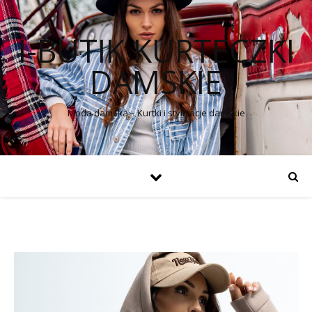
I-BUTIK KURTECZKI
DAMSKIE
Moda damska – Kurtki i stylizacje damskie