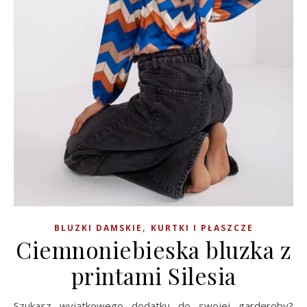
,
BLUZKI DAMSKIE
KURTKI I PŁASZCZE
Ciemnoniebieska bluzka z
printami Silesia
Szukasz wyjątkowego dodatku do swojej garderoby?