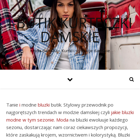
I-BUTIK KURTECZKI
DAMSKIE
Moda damska – Kurtki i stylizacje damskie
Tanie
i
modne
bluzki
butik. Stylowy przewodnik po
najgorętszych trendach w modzie damskiej czyli
jakie bluzki
modne w tym sezonie
.
Moda
na bluzki ewoluuje każdego
sezonu, dostarczając nam coraz ciekawszych propozycji,
które zaskakują krojem, wzornictwem i kolorystyką. Bluzki