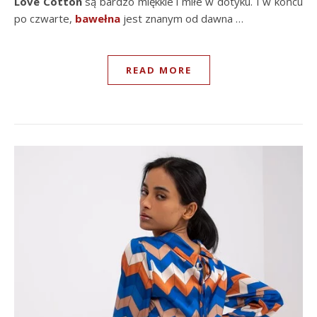
Love Cotton
są bardzo miękkie i miłe w dotyku. I w końcu
po czwarte,
bawełna
jest znanym od dawna …
READ MORE