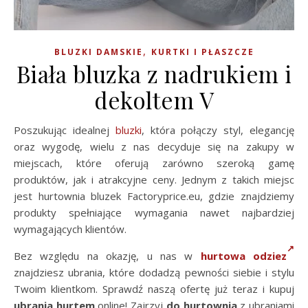
,
BLUZKI DAMSKIE
KURTKI I PŁASZCZE
Biała bluzka z nadrukiem i
dekoltem V
Poszukując idealnej
bluzki
, która połączy styl, elegancję
oraz wygodę, wielu z nas decyduje się na zakupy w
miejscach, które oferują zarówno szeroką gamę
produktów, jak i atrakcyjne ceny. Jednym z takich miejsc
jest hurtownia bluzek Factoryprice.eu, gdzie znajdziemy
produkty spełniające wymagania nawet najbardziej
wymagających klientów.
Bez względu na okazję, u nas w
hurtowa odziez
znajdziesz ubrania, które dodadzą pewności siebie i stylu
Twoim klientkom. Sprawdź naszą ofertę już teraz i kupuj
ubrania hurtem
online! Zajrzyj
do hurtownia
z ubraniami