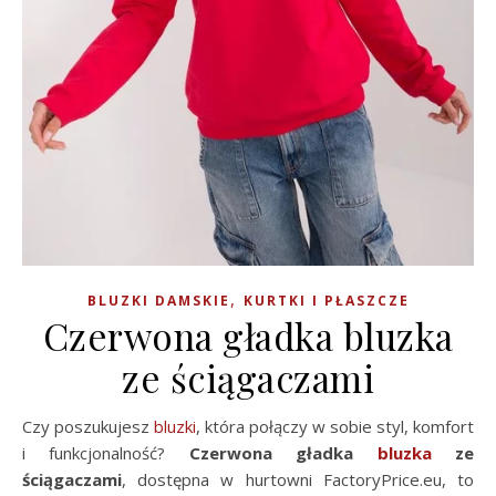
,
BLUZKI DAMSKIE
KURTKI I PŁASZCZE
Czerwona gładka bluzka
ze ściągaczami
Czy poszukujesz
bluzki
, która połączy w sobie styl, komfort
i funkcjonalność?
Czerwona gładka
bluzka
ze
ściągaczami
, dostępna w hurtowni FactoryPrice.eu, to