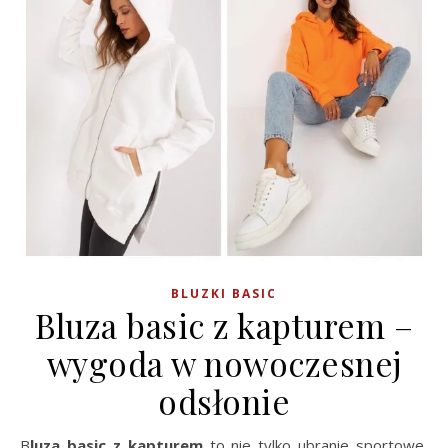
BLUZKI BASIC
Bluza basic z kapturem –
wygoda w nowoczesnej
odsłonie
Bluza basic z kapturem
to nie tylko ubranie sportowe,