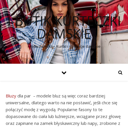
I-BUTIK KURTECZKI
DAMSKIE
Moda damska – Kurtki i stylizacje damskie
Bluzy
dla par – modele bluz są więc coraz bardziej
uniwersalne, dlatego warto na nie postawić, jeśli chce się
połączyć modę z wygodą. Popularne fasony to te
dopasowane do ciała lub luźniejsze, wciągane przez głowę
oraz zapinane na zamek błyskawiczny lub napy, zrobione z