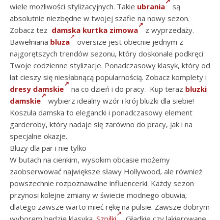
wiele możliwości stylizacyjnych. Takie
ubrania
są
absolutnie niezbędne w twojej szafie na nowy sezon.
Zobacz tez
damska kurtka zimowa
z wyprzedaży.
Bawełniana
bluza
oversize jest obecnie jednym z
najgorętszych trendów sezonu, który doskonale podkręci
Twoje codzienne stylizacje. Ponadczasowy klasyk, który od
lat cieszy się niesłabnącą popularnością. Zobacz komplety i
dresy damskie
na co dzień i do pracy. Kup teraz
bluzki
damskie
wybierz idealny wzór i krój bluzki dla siebie!
Koszula damska to elegancki i ponadczasowy element
garderoby, który nadaje się zarówno do pracy, jak i na
specjalne okazje.
Bluzy dla par i nie tylko
W butach na cienkim, wysokim obcasie możemy
zaobserwować największe sławy Hollywood, ale również
powszechnie rozpoznawalne influencerki. Każdy sezon
przynosi kolejne zmiany w świecie modnego obuwia,
dlatego zawsze warto mieć rękę na pulsie. Zawsze dobrym
wyborem będzie klasyka.
Szpilki
Gładkie czy lakierowane