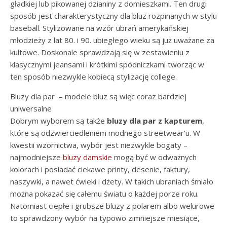
gładkiej lub pikowanej dzianiny z domieszkami. Ten drugi
sposób jest charakterystyczny dla bluz rozpinanych w stylu
baseball. Stylizowane na wzór ubrań amerykańskiej
młodzieży z lat 80. i 90. ubiegłego wieku są już uważane za
kultowe. Doskonale sprawdzają się w zestawieniu z
klasycznymi jeansami i krótkimi spódniczkami tworząc w
ten sposób niezwykle kobiecą stylizację college.
Bluzy dla par – modele bluz są więc coraz bardziej
uniwersalne
Dobrym wyborem są także
bluzy dla par z kapturem
,
które są odzwierciedleniem modnego streetwear’u. W
kwestii wzornictwa, wybór jest niezwykle bogaty –
najmodniejsze
bluzy damskie
mogą być w odważnych
kolorach i posiadać ciekawe printy, desenie, faktury,
naszywki, a nawet ćwieki i dżety. W takich ubraniach śmiało
można pokazać się całemu światu o każdej porze roku.
Natomiast ciepłe i grubsze bluzy z polarem albo welurowe
to sprawdzony wybór na typowo zimniejsze miesiące,