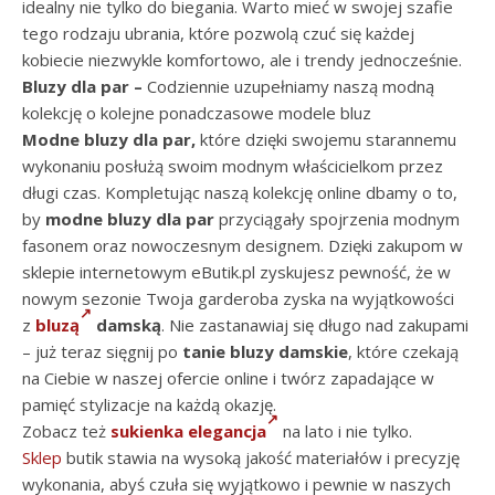
idealny nie tylko do biegania. Warto mieć w swojej szafie
tego rodzaju ubrania, które pozwolą czuć się każdej
kobiecie niezwykle komfortowo, ale i trendy jednocześnie.
Bluzy dla par –
Codziennie uzupełniamy naszą modną
kolekcję o kolejne ponadczasowe modele bluz
Modne bluzy dla par,
które dzięki swojemu starannemu
wykonaniu posłużą swoim modnym właścicielkom przez
długi czas. Kompletując naszą kolekcję online dbamy o to,
by
modne bluzy dla par
przyciągały spojrzenia modnym
fasonem oraz nowoczesnym designem. Dzięki zakupom w
sklepie internetowym eButik.pl zyskujesz pewność, że w
nowym sezonie Twoja garderoba zyska na wyjątkowości
z
bluzą
damską
. Nie zastanawiaj się długo nad zakupami
– już teraz sięgnij po
tanie bluzy damskie
, które czekają
na Ciebie w naszej ofercie online i twórz zapadające w
pamięć stylizacje na każdą okazję.
Zobacz też
sukienka elegancja
na lato i nie tylko.
Sklep
butik stawia na wysoką jakość materiałów i precyzję
wykonania, abyś czuła się wyjątkowo i pewnie w naszych