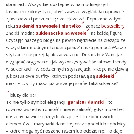
ubraniach. Wszystkie dostępne w najmodniejszych
fasonach i kolorystyce, abyś zawsze wyglądała naprawdę
zjawiskowo i poczuła się szczęśliwsza! Popularne w tym
roku
sukienki na wesele i nie tylko
zobacz
bestsellery
.
Znajdź modna
sukieneczka na wesele
na każdą figurę.
Czytając naszego bloga na pewno będziecie na bieżąco ze
wszystkimi modnymi tendencjami. Z naszą pomocą Wasze
stylizacje nie przejdą niezauważone. Doradzimy Wam jak
wyglądać oryginalnie i jak wykorzystywać światowe trendy
w sukienkach i w codziennych stylizacjach. Nikogo nie dziwią
już casualowe outfity, których podstawą są
sukienki
maxi. A czy Ty masz już w swojej szafie taką sukienkę?
bluzy dla par
To nie tylko symbol elegancji,
garnitur damski
to
również wszechstronność i uniwersalność, gdyż może być
noszony na wiele różnych okazji. Jest to zbiór dwóch
elementów – marynarki damskiej oraz spodni lub spódnicy
– które mogą być noszone razem lub oddzielnie. To daje