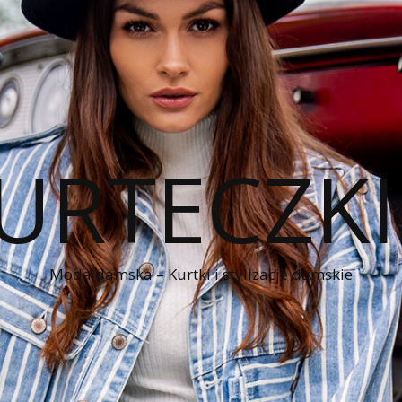
KURTECZK
Moda damska – Kurtki i stylizacje damskie