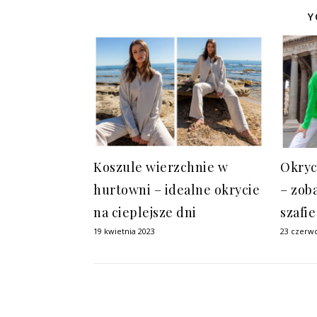
Y
Koszule wierzchnie w
Okryc
hurtowni – idealne okrycie
– zob
na cieplejsze dni
szafie
19 kwietnia 2023
23 czerw