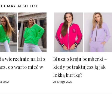
OU MAY ALSO LIKE
ia wierzchnie na lato
Bluza o kroju bomberki –
acz, co warto mieć w
kiedy potraktujesz ją jak
lekką kurtkę?
ca 2022
21 lutego 2022