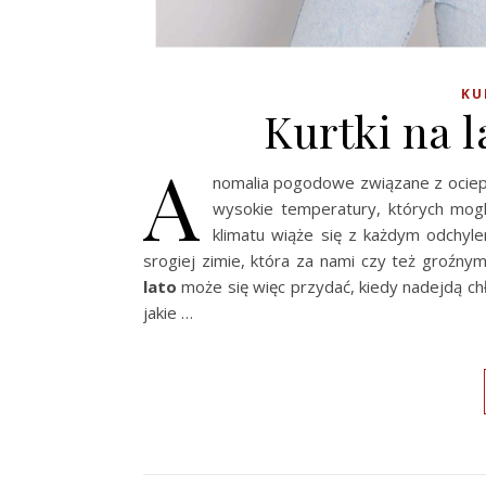
KU
Kurtki na l
A
nomalia pogodowe związane z ociepl
wysokie temperatury, których mogl
klimatu wiąże się z każdym odchyl
srogiej zimie, która za nami czy też groźny
lato
może się więc przydać, kiedy nadejdą ch
jakie …