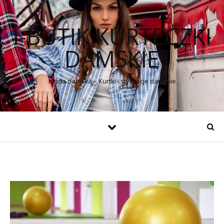
I-BUTIK KURTECZKI
DAMSKIE
Moda damska – Kurtki i stylizacje damskie