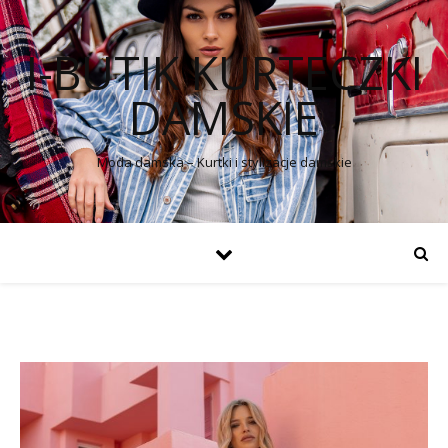
I-BUTIK KURTECZKI
DAMSKIE
Moda damska – Kurtki i stylizacje damskie