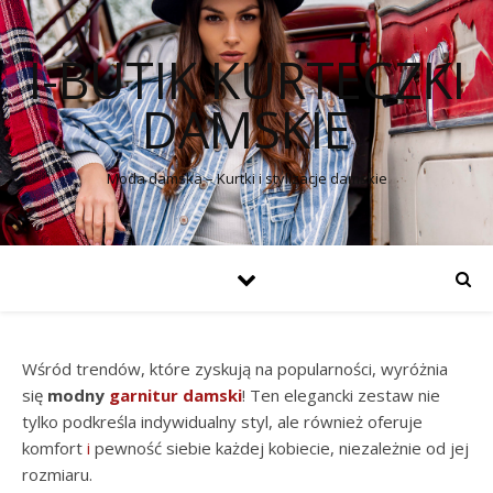
I-BUTIK KURTECZKI
DAMSKIE
Moda damska – Kurtki i stylizacje damskie
Wśród trendów, które zyskują na popularności, wyróżnia
się
modny
garnitur damski
! Ten elegancki zestaw nie
tylko podkreśla indywidualny styl, ale również oferuje
komfort
i
pewność siebie każdej kobiecie, niezależnie od jej
rozmiaru.