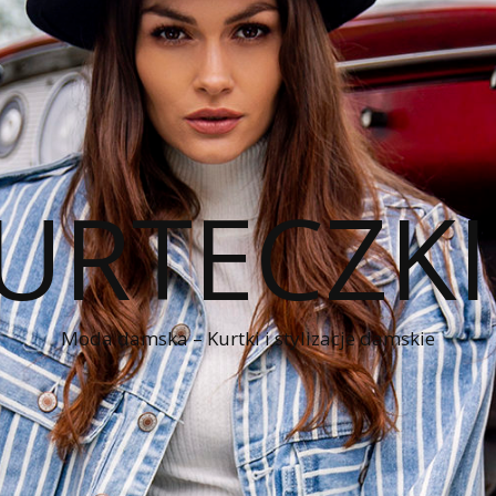
KURTECZK
Moda damska – Kurtki i stylizacje damskie