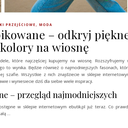
,
KI PRZEJŚCIOWE
MODA
pikowane – odkryj piękn
 kolory na wiosnę
ele, które najczęściej kupujemy na wiosnę. Rozszyfrujemy
go to wynika. Będzie również o najmodniejszych fasonach, któ
ej szafie. Wszystkie z nich znajdziecie w sklepie internetow
ie i wyniesiecie dziś dla siebie wiele inspiracji.
ne – przegląd najmodniejszych
stępne w sklepie internetowym ebutik.pl już teraz. Co praw
całą …