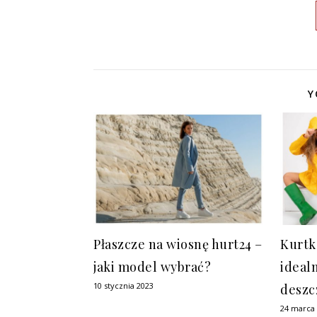
Y
Płaszcze na wiosnę hurt24 –
Kurtk
jaki model wybrać?
ideal
10 stycznia 2023
deszc
24 marca