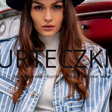
KURTECZK
Moda damska – Kurtki i stylizacje damskie