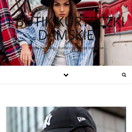
I-BUTIK KURTECZKI
DAMSKIE
Moda damska – Kurtki i stylizacje damskie