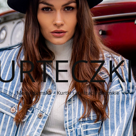
KURTECZK
Moda damska – Kurtki i stylizacje damskie