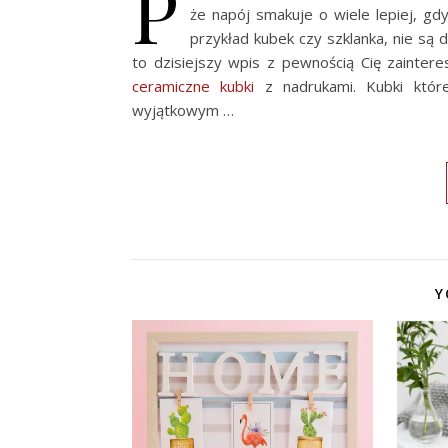
P
że napój smakuje o wiele lepiej, gd
przykład kubek czy szklanka, nie są d
to dzisiejszy wpis z pewnością Cię zainter
ceramiczne kubki
z nadrukami. Kubki które
wyjątkowym …
Y