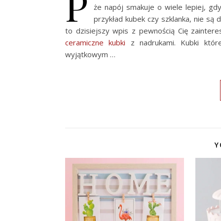
P
że napój smakuje o wiele lepiej, gd
przykład kubek czy szklanka, nie są d
to dzisiejszy wpis z pewnością Cię zainter
ceramiczne kubki
z nadrukami. Kubki które
wyjątkowym …
Y