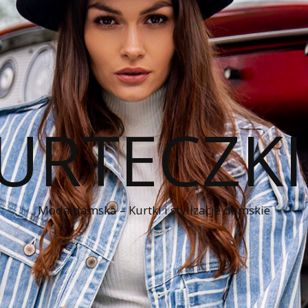
KURTECZK
Moda damska – Kurtki i stylizacje damskie