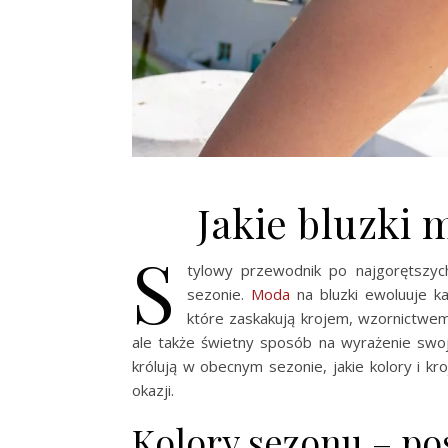
Jakie bluzki
S
tylowy przewodnik po najgorętszyc
sezonie.
Moda
na bluzki ewoluuje k
które zaskakują krojem, wzornictwem 
ale także świetny sposób na wyrażenie swoje
królują w obecnym sezonie, jakie kolory i kr
okazji.
Kolory sezonu – po