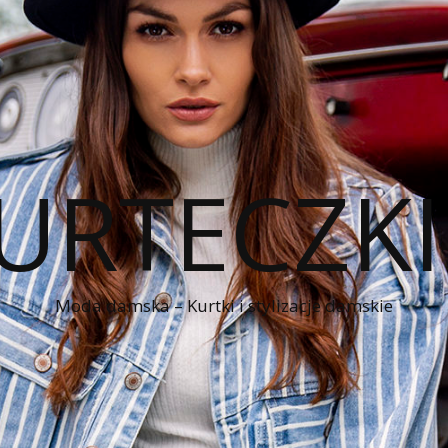
KURTECZK
Moda damska – Kurtki i stylizacje damskie