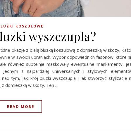
BLUZKI KOSZULOWE
bluzki wyszczupla?
a różne okazje z białą bluzką koszulową z domieszką wiskozy. Każ
pewnie w swoich ubraniach. Wybór odpowiednich fasonów, które n
, ale również subtelnie maskowały ewentualne mankamenty, je
ji. Jednym z najbardziej uniwersalnych i stylowych element
nad tym, jaki krój bluzki wyszczupla i jak stworzyć stylizacje 
ą z domieszką wiskozy. Ten …
READ MORE