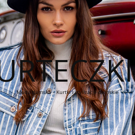
KURTECZK
Moda damska – Kurtki i stylizacje damskie