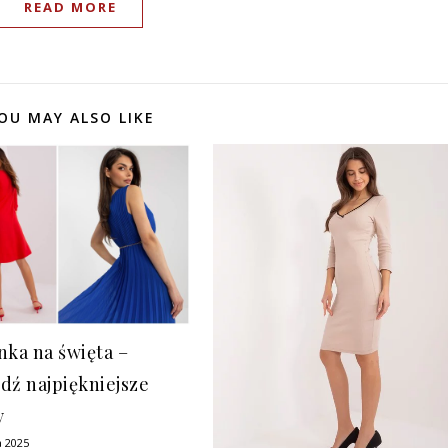
READ MORE
OU MAY ALSO LIKE
nka na święta –
dź najpiękniejsze
y
a 2025