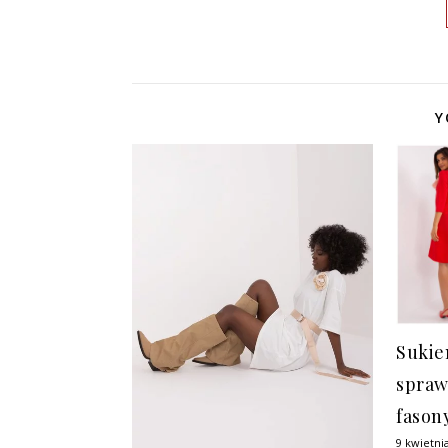
Y
Sukie
spraw
fason
9 kwietni