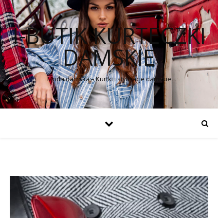
I-BUTIK KURTECZKI
DAMSKIE
Moda damska – Kurtki i stylizacje damskie