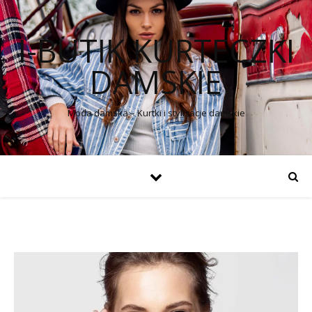
I-BUTIK KURTECZKI
DAMSKIE
Moda damska – Kurtki i stylizacje damskie